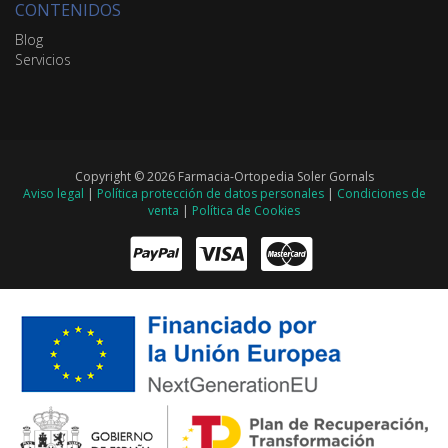
CONTENIDOS
Blog
Servicios
Copyright © 2026 Farmacia-Ortopedia Soler Gornals
Aviso legal
|
Política protección de datos personales
|
Condiciones de
venta
|
Política de Cookies