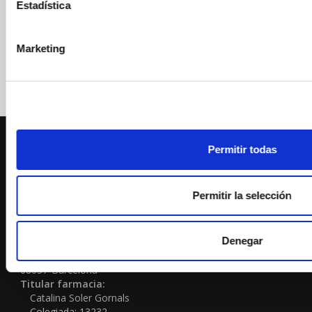
Estadística
Marketing
Permitir todas
Permitir la selección
No cerramos por vacaciones
Denegar
FARMACIA-ORTOPEDIA SOLER GORNALS
Passeig Sant Joan 117
08037-Barcelona
Titular farmacia:
Catalina Soler Gornals
Colegiada: 13232