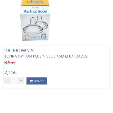
DR. BROWN´S
TETINA OPTION PLUS NIVEL 3 +6M (2 UNIDADES)
8.55€
7,15€
-
+
Añadir