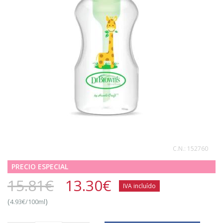
C.N.:
152760
PRECIO ESPECIAL
15.81€
13.30
€
IVA incluído
(
)
4.93€/100ml