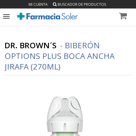
MI CUENTA
BUSCADOR DE PRODUCTOS
Toggle
navigation
DR. BROWN´S
-
BIBERÓN
OPTIONS PLUS BOCA ANCHA
JIRAFA (270ML)