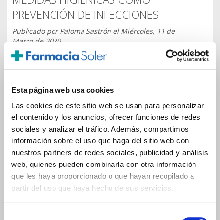
PREVENCIÓN DE INFECCIONES
Publicado por
Paloma Sastrón
el
Miércoles, 11 de
Marzo de 2020
El propósito de este post no es aportar más información
sobre el Coronavirus porque estamos intoxicados con
tanta información, noticias, datos…No se habla de otra
cosa y no sabemos qué hacer con ella.
Esta página web usa cookies
Publicado en
Cuerpo sano en mente sana
|
Dejar un comentario
Las cookies de este sitio web se usan para personalizar
el contenido y los anuncios, ofrecer funciones de redes
sociales y analizar el tráfico. Además, compartimos
información sobre el uso que haga del sitio web con
nuestros partners de redes sociales, publicidad y análisis
1
|
2
|
3
|
4
|
5
|
6
|
7
|
8
|
9
web, quienes pueden combinarla con otra información
SUPER NATURAL
que les haya proporcionado o que hayan recopilado a
partir del uso que haya hecho de sus servicios.
Alimentación consciente
El Recetario Verde
Selección