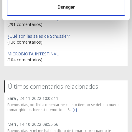
Publicaciones más comentadas
Denegar
Magnesio: No todos son iguales
(291 comentarios)
¿Qué son las sales de Schüssler?
(136 comentarios)
MICROBIOTA INTESTINAL
(104 comentarios)
Últimos comentarios relacionados
Sara ,
24-11-2022 10:08:11
Buenos dias, podiais comentarme cuanto tiempo se debe o puede
tomar qbiotics bienestar emocional?...
[+]
Meri ,
14-10-2022 08:55:56
Buenos días, A mí me habían dicho de tomar cobre cuando te