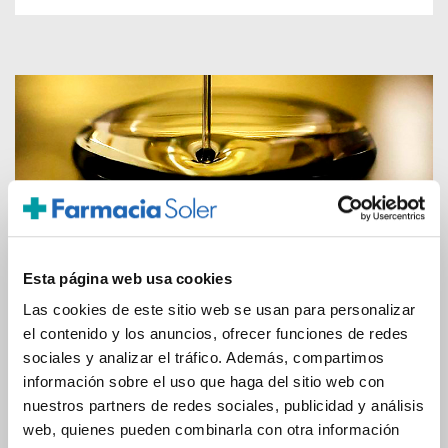
COSMÉTICA DEL CAÑAMO
Publicado por
Mónica Fernández
el
Viernes, 22 de
Esta página web usa cookies
Septiembre de 2017
Las cookies de este sitio web se usan para personalizar
Descubre todo el poder de la molécula CBD. La nueva
el contenido y los anuncios, ofrecer funciones de redes
cosmética a partir del aceite del Cáñamo, de múltiples
sociales y analizar el tráfico. Además, compartimos
propiedades regeneradoras y terapéuticas para tu piel.
información sobre el uso que haga del sitio web con
Publicado en
Cosmética natural
|
Dejar un comentario
nuestros partners de redes sociales, publicidad y análisis
web, quienes pueden combinarla con otra información