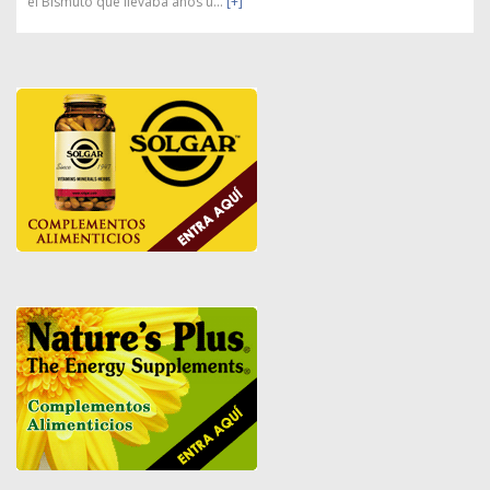
el Bismuto que llevaba años u...
[+]