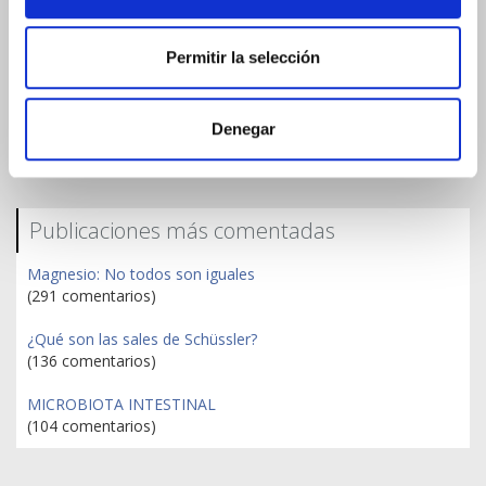
Menopausia y piel: cómo cuidarla desde dentro en cada
etapa
Permitir la selección
Vitamina C para el resfriado: dosis, tipos y cómo tomarla
correctamente
ProFaes4 Mujer: Ciencia y Naturaleza para tu Salud Íntima
Denegar
Publicaciones más comentadas
Magnesio: No todos son iguales
(291 comentarios)
¿Qué son las sales de Schüssler?
(136 comentarios)
MICROBIOTA INTESTINAL
(104 comentarios)