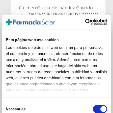
Carmen Gloria Hernández Garrido
dijo el Wed, 02-Feb-2022 12:03:15
/ Responder
El
cobre y magnesio es bueno para la garganta?
Porque si no consigo el Bismuto que llevaba
años utilizando lo para ello, tendré que coger
otra opción. Gracias
Esta página web usa cookies
Las cookies de este sitio web se usan para personalizar
el contenido y los anuncios, ofrecer funciones de redes
sociales y analizar el tráfico. Además, compartimos
información sobre el uso que haga del sitio web con
nuestros partners de redes sociales, publicidad y análisis
web, quienes pueden combinarla con otra información
que les haya proporcionado o que hayan recopilado a
partir del uso que haya hecho de sus servicios.
Mercè Moreu
dijo el Thu, 03-Feb-2022 15:40:39
El cobre
Selección
puede ayudarte a las afecciones de
Necesarias
garganta, no es necesario el magnesio
de