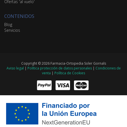
Ofertas 'al vuelo'
CONTENIDOS
Blog
Servicios
Copyright © 2026 Farmacia-Ortopedia Soler Gornals
Aviso legal
|
Política protección de datos personales
|
Condiciones de
venta
|
Política de Cookies