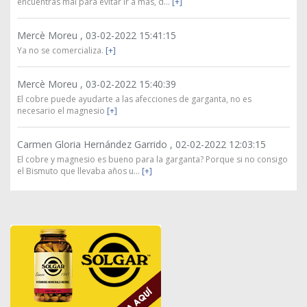
encuentras mal para evitar ir a más, d...
[+]
Mercè Moreu ,
03-02-2022 15:41:15
Ya no se comercializa.
[+]
Mercè Moreu ,
03-02-2022 15:40:39
El cobre puede ayudarte a las afecciones de garganta, no es
necesario el magnesio
[+]
Carmen Gloria Hernández Garrido ,
02-02-2022 12:03:15
El cobre y magnesio es bueno para la garganta? Porque si no consigo
el Bismuto que llevaba años u...
[+]