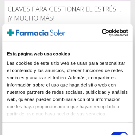
CLAVES PARA GESTIONAR EL ESTRÉS…
¡Y MUCHO MÁS!
Publicado por
Mercè Moreu
el
Martes, 05 de Junio de
2018
Para poder gestionar el estrés, antes hay que conocer
qué es y cómo funciona.
Esta página web usa cookies
Publicado en
Suplementos saludables
|
Dejar un comentario
Las cookies de este sitio web se usan para personalizar
el contenido y los anuncios, ofrecer funciones de redes
sociales y analizar el tráfico. Además, compartimos
información sobre el uso que haga del sitio web con
nuestros partners de redes sociales, publicidad y análisis
4
|
5
|
6
|
7
|
8
|
9
|
10
|
11
|
12
web, quienes pueden combinarla con otra información
SUPER NATURAL
que les haya proporcionado o que hayan recopilado a
partir del uso que haya hecho de sus servicios.
Alimentación consciente
El Recetario Verde
Selección