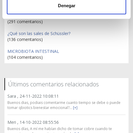
Publicaciones más comentadas
Denegar
Magnesio: No todos son iguales
(291 comentarios)
¿Qué son las sales de Schüssler?
(136 comentarios)
MICROBIOTA INTESTINAL
(104 comentarios)
Últimos comentarios relacionados
Sara ,
24-11-2022 10:08:11
Buenos dias, podiais comentarme cuanto tiempo se debe o puede
tomar qbiotics bienestar emocional?...
[+]
Meri ,
14-10-2022 08:55:56
Buenos días, A mí me habían dicho de tomar cobre cuando te