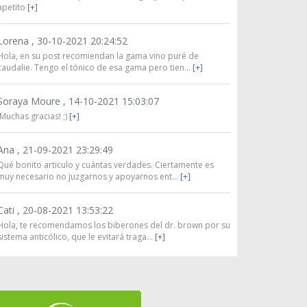
apetito
[+]
Lorena ,
30-10-2021 20:24:52
Hola, en su post recomiendan la gama vino puré de
caudalie. Tengo el tónico de esa gama pero tien...
[+]
Soraya Moure ,
14-10-2021 15:03:07
¡Muchas gracias! ;)
[+]
Ana ,
21-09-2021 23:29:49
Qué bonito articulo y cuántas verdades. Ciertamente es
muy necesario no juzgarnos y apoyarnos ent...
[+]
Cati ,
20-08-2021 13:53:22
Hola, te recomendamos los biberones del dr. brown por su
sistema anticólico, que le evitará traga...
[+]