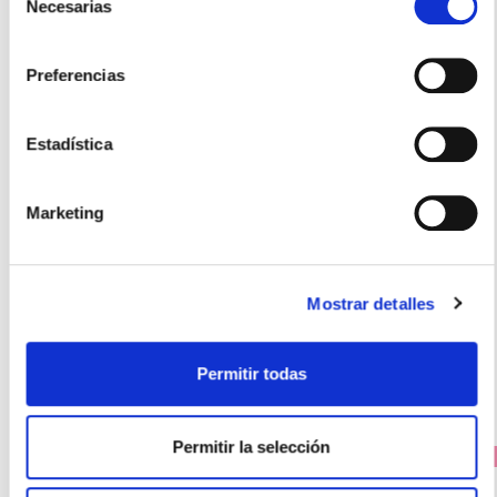
Necesarias
de
consentimiento
Preferencias
Estadística
MUSTELA
CHAMPÚ RECIÉN NACIDO (150ML)
9.15€
Marketing
7,30€
TEMPORALMENTE AGOTADO
Mostrar detalles
AVÍSAME SI HAY STOCK
Permitir todas
Permitir la selección
PRECIO ESPECIAL