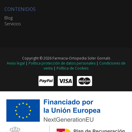
CONTENIDOS
Blog
Servicios
Copyright © 2026 Farmacia-Ortopedia Soler Gornals
Aviso legal
|
Política protección de datos personales
|
Condiciones de
venta
|
Política de Cookies