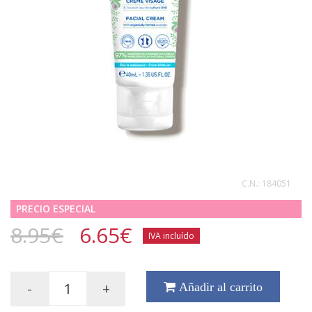
C.N.:
184051
PRECIO ESPECIAL
8.95€
6.65
€
IVA incluído
-
+
Añadir al carrito