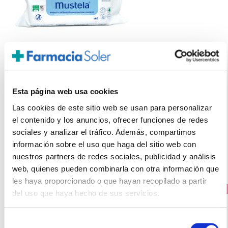
MUSTELA
TOALLITAS LIMPIADORAS (60 UNIDADES)
Esta página web usa cookies
6.20€
Las cookies de este sitio web se usan para personalizar
4,50€
el contenido y los anuncios, ofrecer funciones de redes
-
+
sociales y analizar el tráfico. Además, compartimos
Añadir
información sobre el uso que haga del sitio web con
nuestros partners de redes sociales, publicidad y análisis
web, quienes pueden combinarla con otra información que
les haya proporcionado o que hayan recopilado a partir
PRECIO ESPECIAL
del uso que haya hecho de sus servicios.
Selección