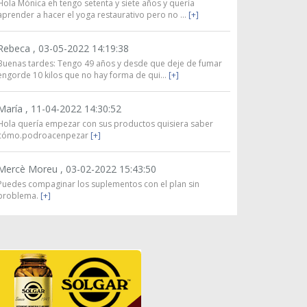
Hola Mónica eh tengo setenta y siete años y quería
aprender a hacer el yoga restaurativo pero no ...
[+]
Rebeca ,
03-05-2022 14:19:38
Buenas tardes: Tengo 49 años y desde que deje de fumar
engorde 10 kilos que no hay forma de qui...
[+]
María ,
11-04-2022 14:30:52
Hola quería empezar con sus productos quisiera saber
cómo.podroacenpezar
[+]
Mercè Moreu ,
03-02-2022 15:43:50
Puedes compaginar los suplementos con el plan sin
problema.
[+]