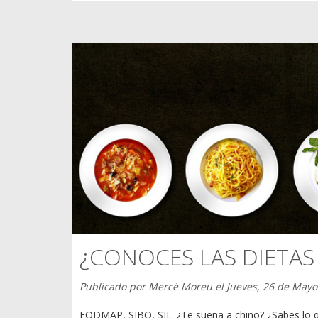
¿CONOCES LAS DIETA
Publicado por
Mercè Moreu
el
Jueves, 26 de Mayo
FODMAP, SIBO, SII.. ¿Te suena a chino? ¿Sabes lo qu