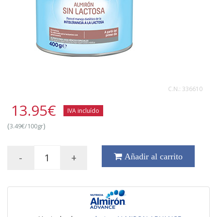
C.N.:
336610
13.95
€
IVA incluído
(
)
3.49€/100gr
-
+
Añadir al carrito