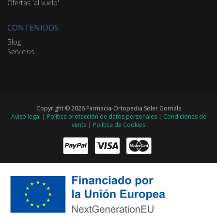
Ofertas 'al vuelo'
CONTENIDOS
Blog
Servicios
Copyright © 2026 Farmacia-Ortopedia Soler Gornals
Aviso legal
|
Política protección de datos personales
|
Condiciones de
venta
|
Política de Cookies