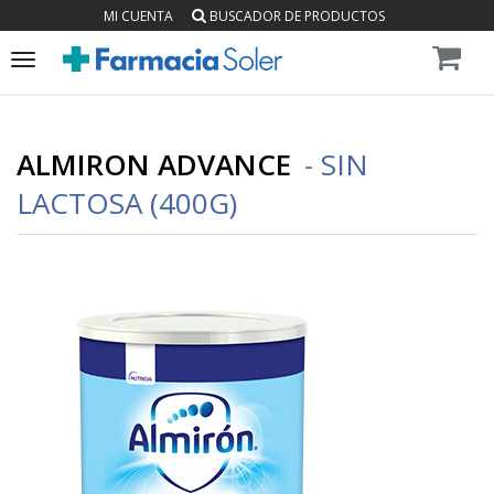
MI CUENTA
BUSCADOR DE PRODUCTOS
Toggle
navigation
ALMIRON ADVANCE
-
SIN
LACTOSA (400G)