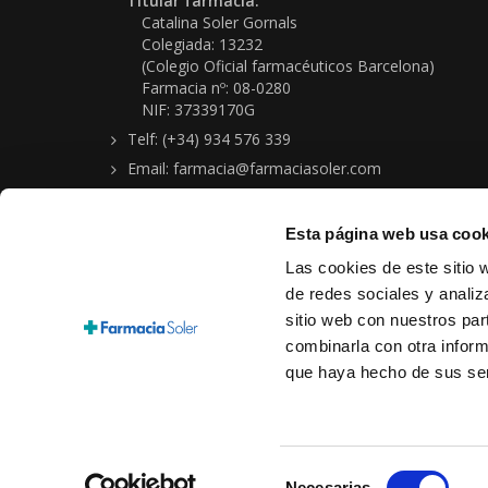
Titular farmacia:
Catalina Soler Gornals
Colegiada: 13232
(Colegio Oficial farmacéuticos Barcelona)
Farmacia nº: 08-0280
NIF: 37339170G
Telf: (+34) 934 576 339
Email: farmacia@farmaciasoler.com
Esta página web usa cook
Las cookies de este sitio 
de redes sociales y analiz
sitio web con nuestros par
Copyright © 2026 Farmacia-Ortopedia Soler Gornals
combinarla con otra inform
Aviso legal
|
Política protección de datos personales
|
Condi
que haya hecho de sus ser
Cookies
Selección
Necesarias