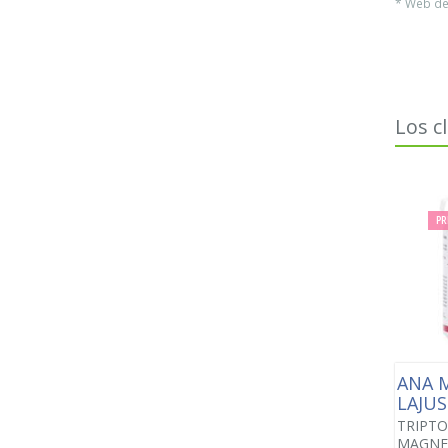
* Web del
Los c
PR
ANA 
LAJUS
TRIPT
MAGNES