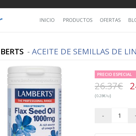
INICIO
PRODUCTOS
OFERTAS
BL
BERTS
-
ACEITE DE SEMILLAS DE LI
PRECIO ESPECIAL
26.37€
2
(
)
0.28€/u
-