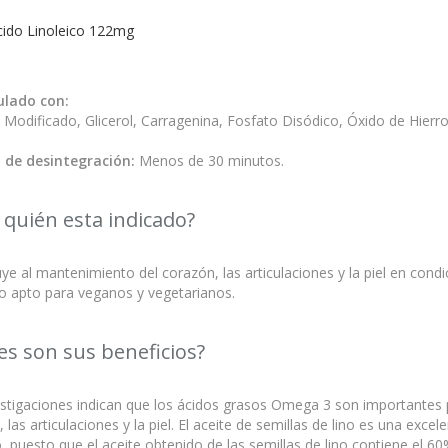
cido Linoleico 122mg
lado con:
Modificado, Glicerol, Carragenina, Fosfato Disódico, Óxido de Hierro,
 de desintegración:
Menos de 30 minutos.
 quién esta indicado?
ye al mantenimiento del corazón, las articulaciones y la piel en cond
o apto para veganos y vegetarianos.
es son sus beneficios?
estigaciones indican que los ácidos grasos Omega 3 son importantes 
 las articulaciones y la piel. El aceite de semillas de lino es una excel
 puesto que el aceite obtenido de las semillas de lino contiene el 60