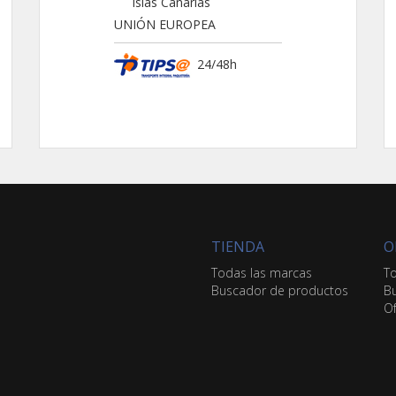
Islas Canarias
UNIÓN EUROPEA
24/48h
TIENDA
O
Todas las marcas
To
Buscador de productos
Bu
Of