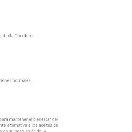
 d-alfa Tocoferol.
iciones normales.
para mantener el bienestar del
ente alternativa a los aceites de
% de su peso en ácido, y