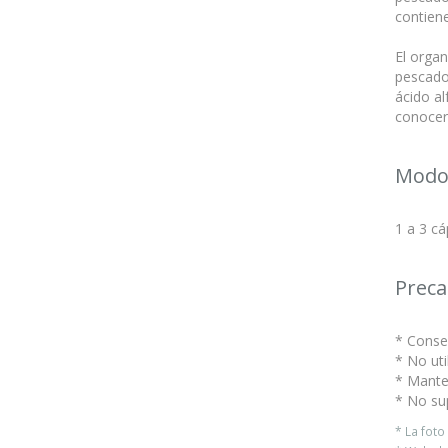
contien
El organ
pescado 
ácido al
conocer 
Modo
1 a 3 cá
Preca
* Conser
* No uti
* Mante
* No su
* La fot