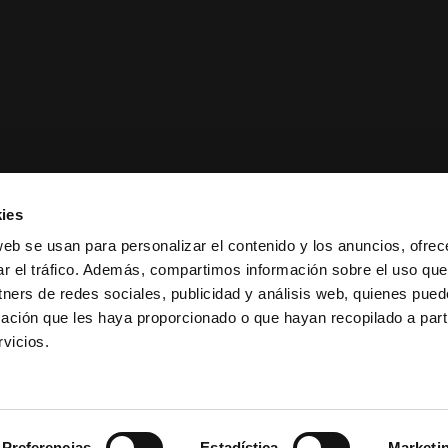
ies
web se usan para personalizar el contenido y los anuncios, ofrec
ar el tráfico. Además, compartimos información sobre el uso que
tners de redes sociales, publicidad y análisis web, quienes pue
ación que les haya proporcionado o que hayan recopilado a parti
ciones de venta
|
Política de
vicios.
Preferencias
Estadística
Marketi