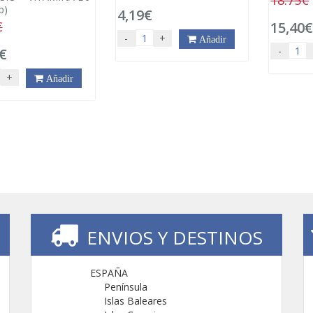
18.75€
p)
4,19€
€
15,40
-
+
Añadir
-
€
+
Añadir
ENVIOS Y DESTINOS
ESPAÑA
Península
Islas Baleares