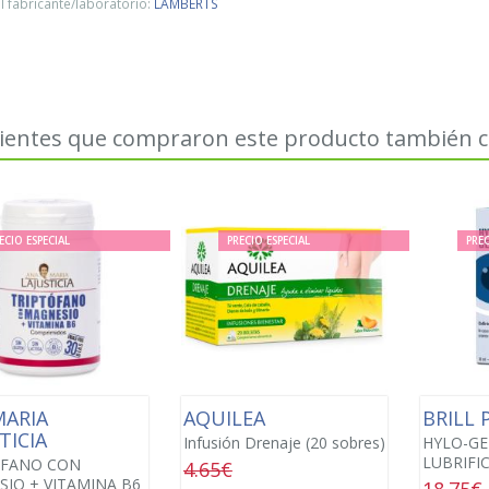
 fabricante/laboratorio:
LAMBERTS
lientes que compraron este producto también
ECIO ESPECIAL
PRECIO ESPECIAL
PREC
MARIA
AQUILEA
BRILL
TICIA
Infusión Drenaje (20 sobres)
HYLO-GE
LUBRIFIC
OFANO CON
4.65€
IO + VITAMINA B6