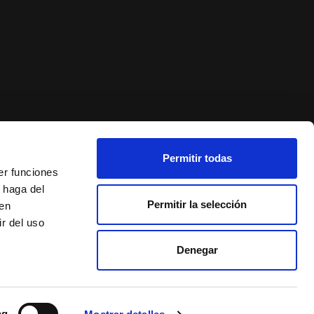
Permitir todas
er funciones
 haga del
Permitir la selección
den
r del uso
Denegar
ng