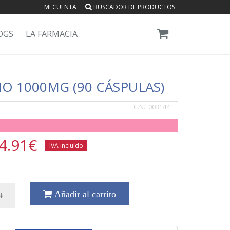
MI CUENTA
BUSCADOR DE PRODUCTOS
OGS
LA FARMACIA
NO 1000MG (90 CÁSPULAS)
C.N.:
003144
4.91
€
IVA incluído
+
Añadir al carrito