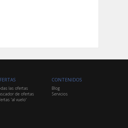
FERTAS
CONTENIDOS
das las ofertas
Blog
scador de ofertas
Servicios
ertas 'al vuelo'