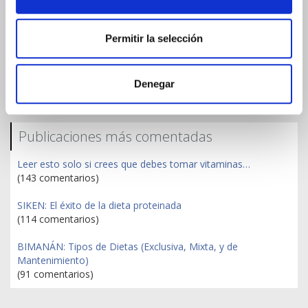
HÁBITOS SALUDABLES PARA BAJAR DE PESO
Permitir la selección
PREPÁRATE para el Verano con el PLAN SIKEN INTENSE
Ha llegado la hora.. ¡Vuelve a cuidarte!
Denegar
Publicaciones más comentadas
Leer esto solo si crees que debes tomar vitaminas…
(143 comentarios)
SIKEN: El éxito de la dieta proteinada
(114 comentarios)
BIMANÁN: Tipos de Dietas (Exclusiva, Mixta, y de
Mantenimiento)
(91 comentarios)