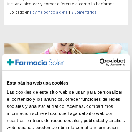
incitar a picotear y comer diferente a como lo hacíamos
Publicado en
Hoy me pongo a dieta
|
2 Comentarios
Esta página web usa cookies
RECOMENDACIÓN ALIMENTARIA EN EL
Las cookies de este sitio web se usan para personalizar
DEPORTISTA AMATEUR
el contenido y los anuncios, ofrecer funciones de redes
sociales y analizar el tráfico. Además, compartimos
Publicado por
Mercè Moreu
el
Viernes, 10 de Julio de
información sobre el uso que haga del sitio web con
2020
nuestros partners de redes sociales, publicidad y análisis
Hoy quiero hablarte sobre las recomendaciones sobre la
web, quienes pueden combinarla con otra información