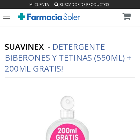
MI CUENTA
BUSCADOR DE PRODUCTOS
Toggle
navigation
SUAVINEX
-
DETERGENTE
BIBERONES Y TETINAS (550ML) +
200ML GRATIS!