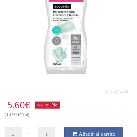
C.N.:
218569
5.60
€
IVA incluído
(
)
1.12€/100ml
-
+
Añadir al carrito