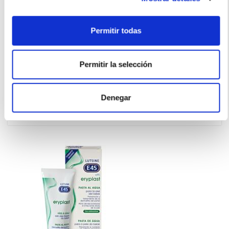
SUAVINEX
Permitir todas
Toallitas Húmedas (25uds)
1.95€
Permitir la selección
1,75€
TEMPORALMENTE AGOTADO
Denegar
AVÍSAME SI HAY STOCK