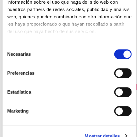
información sobre el uso que haga del sitio web con
nuestros partners de redes sociales, publicidad y análisis
DODOT
web, quienes pueden combinarla con otra información que
TOALLITAS SIEMPRE LIMPIO (64 UNIDADES)
les haya proporcionado o que hayan recopilado a partir
2.15€
del uso que haya hecho de sus servicios.
1,65€
Selección
-
+
Añadir
Necesarias
de
consentimiento
Preferencias
PRECIO ESPECIAL
Estadística
Marketing
Mostrar detalles