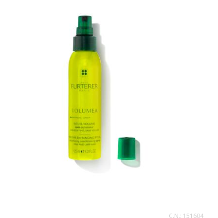
C.N.:
151604