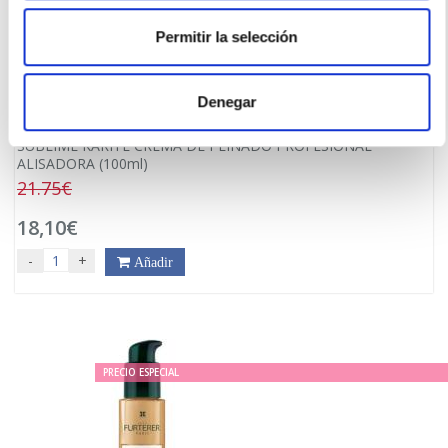
Permitir la selección
Denegar
RENÉ FURTERER
SUBLIME KARITE CREMA DE PEINADO PROFESIONAL
ALISADORA (100ml)
21.75€
18,10€
-
+
Añadir
PRECIO ESPECIAL