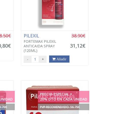
8.50€
PILEXIL
38.90€
FORTEMAX PILEXIL
0,80€
31,12€
ANTICAIDA SPRAY
(120ML)
-
+
Añadir
PRECIO ESPECIAL +
UNIDAD
20% DTO EN CADA UNIDAD
0.70€
PVP RECOMENDADO. 56.75€