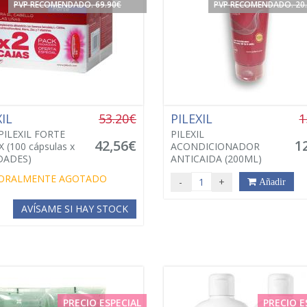
PVP RECOMENDADO. 69.90€
PVP RECOMENDADO. 20
XIL
53.20€
PILEXIL
1
PILEXIL FORTE
PILEXIL
42,56€
1
 (100 cápsulas x
ACONDICIONADOR
DADES)
ANTICAIDA (200ML)
ORALMENTE AGOTADO
-
+
Añadir
AVÍSAME SI HAY STOCK
PRECIO ESPECIAL
PRECIO E