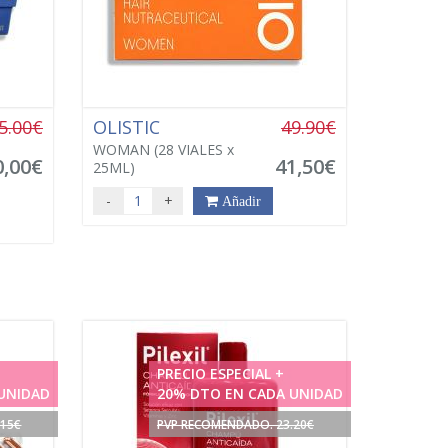
5.00€
OLISTIC
49.90€
WOMAN (28 VIALES x
0,00€
41,50€
25ML)
-
+
Añadir
PRECIO ESPECIAL +
UNIDAD
20% DTO EN CADA UNIDAD
.15€
PVP RECOMENDADO. 23.20€