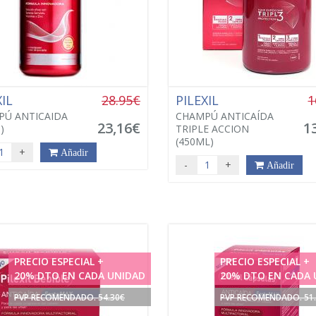
XIL
28.95€
PILEXIL
1
Ú ANTICAIDA
CHAMPÚ ANTICAÍDA
23,16€
1
)
TRIPLE ACCION
(450ML)
+
Añadir
-
+
Añadir
PRECIO ESPECIAL +
PRECIO ESPECIAL +
20% DTO EN CADA UNIDAD
20% DTO EN CADA 
PVP RECOMENDADO. 54.30€
PVP RECOMENDADO. 51