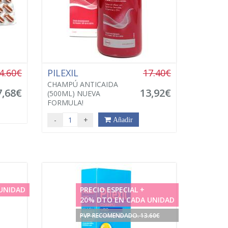
4.60€
PILEXIL
17.40€
CHAMPÚ ANTICAIDA
7,68€
13,92€
(500ML) NUEVA
FORMULA!
-
+
Añadir
UNIDAD
PRECIO ESPECIAL +
20% DTO EN CADA UNIDAD
PVP RECOMENDADO. 13.60€