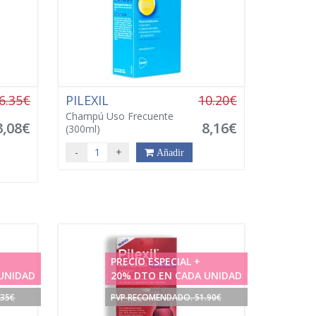
6.35€
PILEXIL
10.20€
Champú Uso Frecuente
3,08€
8,16€
(300ml)
-
+
Añadir
PRECIO ESPECIAL +
UNIDAD
20% DTO EN CADA UNIDAD
.35€
PVP RECOMENDADO. 51.90€