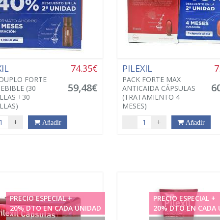
XIL
74.35€
PILEXIL
7
DUPLO FORTE
PACK FORTE MAX
59,48€
6
EBIBLE (30
ANTICAIDA CÁPSULAS
LAS +30
(TRATAMIENTO 4
LLAS)
MESES)
+
-
+
Añadir
Añadir
PRECIO ESPECIAL +
PRECIO ESPECIAL +
20% DTO EN CADA UNIDAD
20% DTO EN CADA 