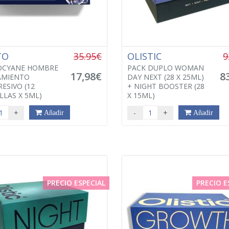
TO
35.95€
OLISTIC
9
OCYANE HOMBRE
PACK DUPLO WOMAN
17,98€
8
AMIENTO
DAY NEXT (28 X 25ML)
ESIVO (12
+ NIGHT BOOSTER (28
LAS X 5ML)
X 15ML)
+
-
+
Añadir
Añadir
PRECIO ESPECIAL
PRECIO E