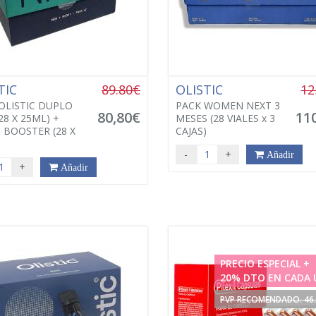
TIC
89.80€
OLISTIC
12
OLISTIC DUPLO
PACK WOMEN NEXT 3
80,80€
11
28 X 25ML) +
MESES (28 VIALES x 3
 BOOSTER (28 X
CAJAS)
-
+
Añadir
+
Añadir
PRECIO ESPECIAL +
20% DTO EN CADA 
PVP RECOMENDADO. 46