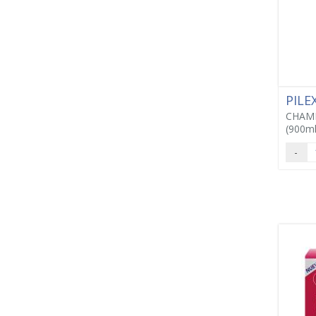
PILE
CHAMP
(900ml
-