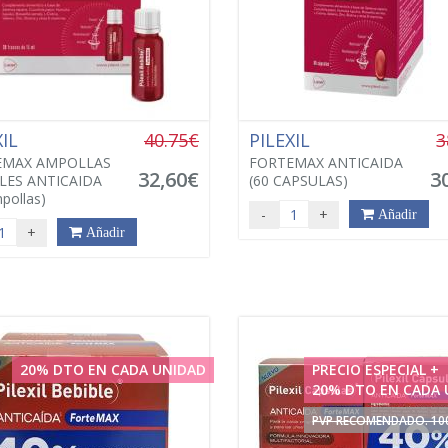
XIL
40.75€
PILEXIL
3
EMAX AMPOLLAS
FORTEMAX ANTICAIDA
32,60€
3
LES ANTICAIDA
(60 CAPSULAS)
pollas)
-
+
Añadir
+
Añadir
20% DTO EN CADA UNIDAD
PRECIO ESPECIAL +
20% DTO EN CADA 
PVP RECOMENDADO. 10