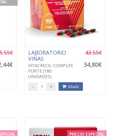
.75€
5.55€
LABORATORIO
43.55€
VIÑAS
2,44€
34,80€
VITACRECIL COMPLEX
FORTE (180
UNIDADES)
-
+
Añadir
SPECIAL
PRECIO ESPECIAL