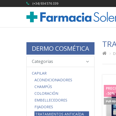
(+34) 934 576 339
TRA
DERMO COSMÉTICA
D
Categorias
CAPILAR
ACONDICIONADORES
CHAMPÚS
PRECI
-50%
COLORACIÓN
EMBELLECEDORES
PVP R
FIJADORES
TRATAMIENTOS ANTICAÍDA