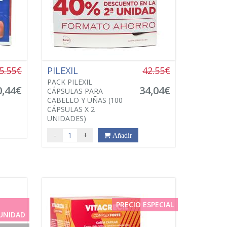
5.55€
PILEXIL
42.55€
PACK PILEXIL
0,44€
34,04€
CÁPSULAS PARA
CABELLO Y UÑAS (100
CÁPSULAS X 2
UNIDADES)
-
+
Añadir
PRECIO ESPECIAL
UNIDAD