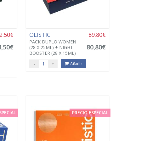
2.50€
OLISTIC
89.80€
PACK DUPLO WOMEN
3,50€
80,80€
(28 X 25ML) + NIGHT
BOOSTER (28 X 15ML)
-
+
Añadir
SPECIAL
PRECIO ESPECIAL