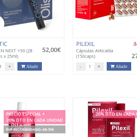
TIC
PILEXIL
3
52,00€
 NEXT +50 (28
Cápsulas Anticaída
2
s x 25ml)
(150caps)
+
-
+
Añadir
Añadir
PRECIO ESPECIAL +
20% DTO EN CADA 
20% DTO EN CADA UNIDAD
PVP RECOMENDADO. 38.70€