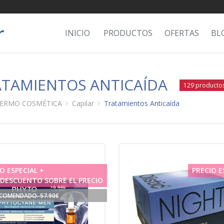
INICIO
PRODUCTOS
OFERTAS
BL
TAMIENTOS ANTICAÍDA
129 producto
ERMO COSMÉTICA
Capilar
Tratamientos Anticaída
O ESPECIAL +
PRECIO E
 DESCUENTO SOBRE EL PRECIO
ECOMENDADO. 57.90€