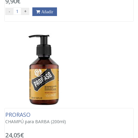
9,90€
-
+
Añadir
PRORASO
CHAMPÚ para BARBA (200ml)
24,05€