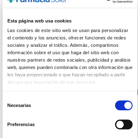
RENÉ FURTERER
Esta página web usa cookies
SUBLIME CURL CUIDADO NUTRI-ACTIVADOR DE RIZOS
(100ml)
Las cookies de este sitio web se usan para personalizar
24.60€
el contenido y los anuncios, ofrecer funciones de redes
sociales y analizar el tráfico. Además, compartimos
20,45€
información sobre el uso que haga del sitio web con
-
+
Añadir
nuestros partners de redes sociales, publicidad y análisis
web, quienes pueden combinarla con otra información que
les haya proporcionado o que hayan recopilado a partir
del uso que haya hecho de sus servicios.
PRECIO ESPECIAL
Selección
Necesarias
de
consentimiento
Preferencias