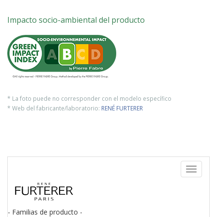
Impacto socio-ambiental del producto
* La foto puede no corresponder con el modelo específico
* Web del fabricante/laboratorio:
RENÉ FURTERER
Toggle
navigati
- Familias de producto -