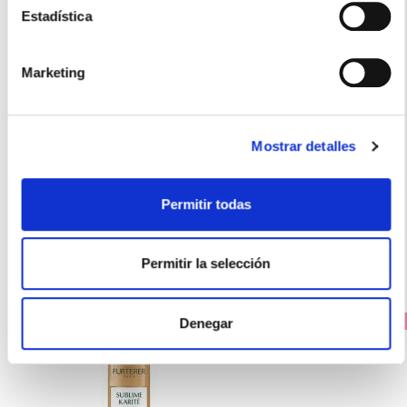
Estadística
RENÉ FURTERER
Marketing
SUBLIME KARITE CREMA DE PEINADO PROFESIONAL
ALISADORA (100ml)
21.75€
Mostrar detalles
18,10€
-
+
Añadir
Permitir todas
Permitir la selección
Denegar
PRECIO ESPECIAL