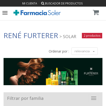
MI CUENTA
BUSCADOR DE PRODUCTOS
Toggle
navigation
RENÉ FURTERER
> SOLAR
2 productos
Ordenar por :
relevancia
Filtrar por familia
Toggle
navigat