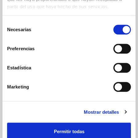
partir del uso que haya hecho de sus servicios.
Comunicaciones
Selección
cifradas
Necesarias
de
consentimiento
Preferencias
Estadística
ENVIOS Y DESTINOS
ESPAÑA
Marketing
Península
Islas Baleares
Islas Canarias
Mostrar detalles
UNIÓN EUROPEA
24/48h
Permitir todas