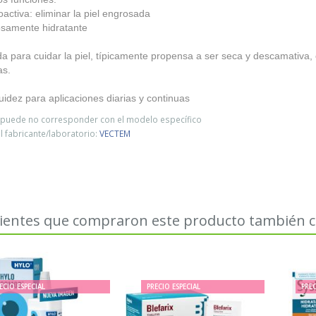
oactiva: eliminar la piel engrosada
osamente hidratante
 para cuidar la piel, típicamente propensa a ser seca y descamativa,
as.
uidez para aplicaciones diarias y continuas
o puede no corresponder con el modelo específico
 fabricante/laboratorio:
VECTEM
lientes que compraron este producto también
ECIO ESPECIAL
PRECIO ESPECIAL
PREC