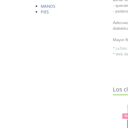
- querat
MANOS
- poder
PIES
Adecuada
diabétic
Mayor fl
* La fot
* Web del
Los c
PR