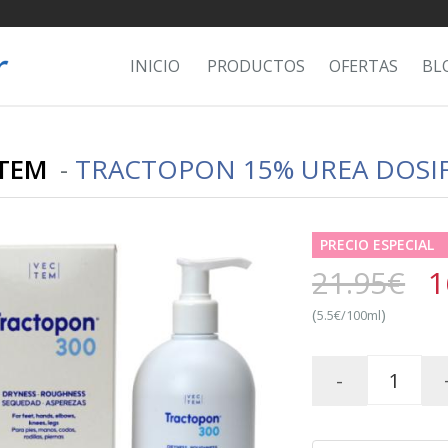
INICIO
PRODUCTOS
OFERTAS
BL
TEM
-
TRACTOPON 15% UREA DOSIF
PRECIO ESPECIAL
21.95€
1
(
)
5.5€/100ml
-