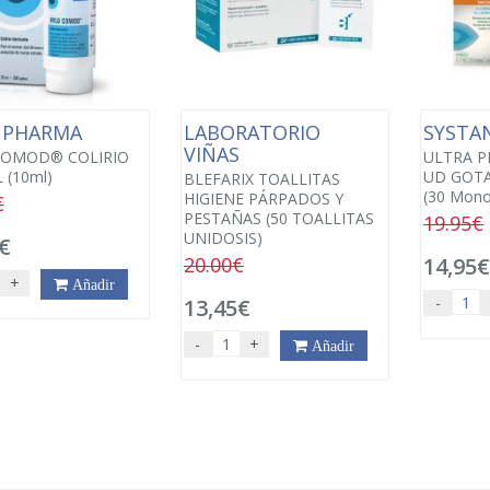
L PHARMA
LABORATORIO
SYSTA
VIÑAS
COMOD® COLIRIO
ULTRA P
 (10ml)
UD GOTA
BLEFARIX TOALLITAS
(30 Mono
HIGIENE PÁRPADOS Y
€
PESTAÑAS (50 TOALLITAS
19.95€
UNIDOSIS)
€
20.00€
14,95
+
Añadir
-
13,45€
-
+
Añadir