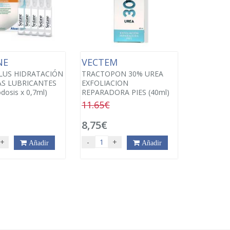
NE
VECTEM
LUS HIDRATACIÓN
TRACTOPON 30% UREA
S LUBRICANTES
EXFOLIACION
dosis x 0,7ml)
REPARADORA PIES (40ml)
11.65€
€
8,75€
+
-
+
Añadir
Añadir