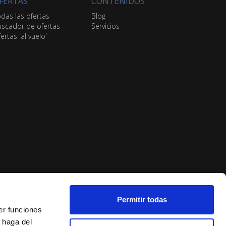
FERTAS
CONTENIDOS
das las ofertas
Blog
scador de ofertas
Servicios
ertas 'al vuelo'
Permitir todas
er funciones
 haga del