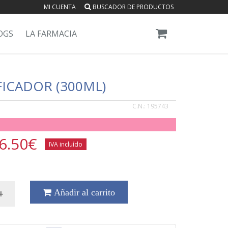
MI CUENTA
BUSCADOR DE PRODUCTOS
OGS
LA FARMACIA
ICADOR (300ML)
C.N.:
195743
6.50
€
IVA incluído
+
Añadir al carrito