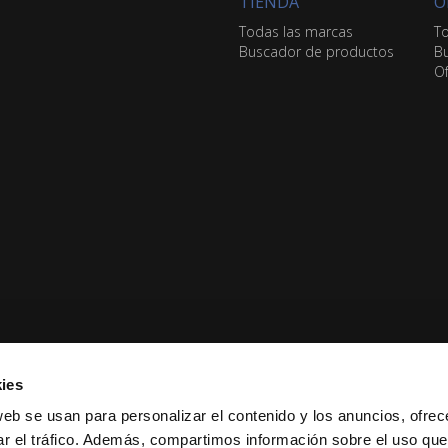
TIENDA
O
Todas las marcas
To
Buscador de productos
Bu
Of
ies
web se usan para personalizar el contenido y los anuncios, ofrec
ar el tráfico. Además, compartimos información sobre el uso que