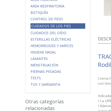
AREA RESPIRATORIA
BOTIQUÍN
CONTROL DE PESO
CUIDADOS DE LOS PIES
CUIDADOS DEL OÍDO
DESCR
ESTERILLAS ELÉCTRICAS
HEMORROIDES Y VARICES
HIGIENE NASAL
TRAC
LAXANTES
Rodi
MENSTRUACIÓN
PIERNAS PESADAS
TESTS
Crema h
con tend
TOS Y GARGANTA
Indicada
Otras categorías
• La URE
• Además
relacionadas
aunar do