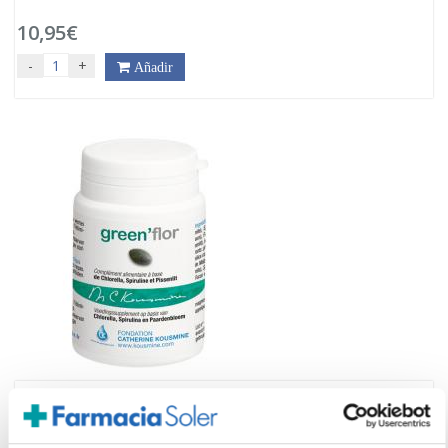
10,95€
-
+
Añadir
NUTERGIA
Greenflor (90Comp)