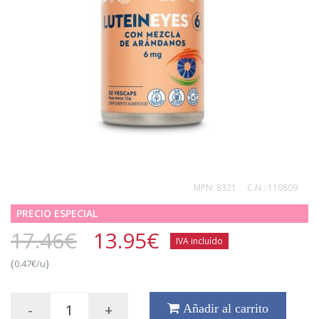
MPN:
8321
C.N.:
110809
PRECIO ESPECIAL
17.46€
13.95
€
IVA incluído
(
)
0.47€/u
-
+
Añadir al carrito