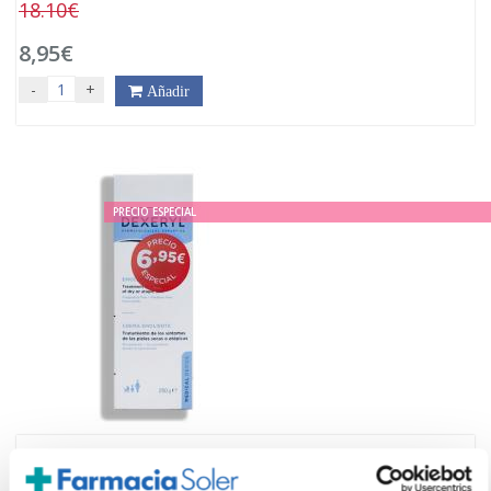
18.10€
8,95€
-
+
Añadir
PRECIO ESPECIAL
DEXERYL
CREMA EMOLIENTE (500ML)