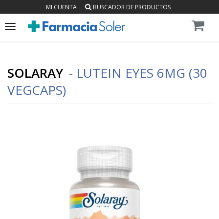
MI CUENTA
BUSCADOR DE PRODUCTOS
Toggle
navigation
SOLARAY
-
LUTEIN EYES 6MG (30
VEGCAPS)