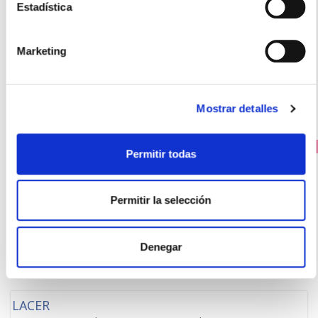
Estadística
12.80€
9,60€
Marketing
-
+
Añadir
Mostrar detalles
PRECIO ESPECIAL
Permitir todas
Permitir la selección
Denegar
LACER