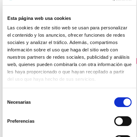
16.30€
12,95€
Esta página web usa cookies
-
+
Las cookies de este sitio web se usan para personalizar
Añadir
el contenido y los anuncios, ofrecer funciones de redes
sociales y analizar el tráfico. Además, compartimos
información sobre el uso que haga del sitio web con
nuestros partners de redes sociales, publicidad y análisis
PRECIO ESPECIAL
web, quienes pueden combinarla con otra información que
les haya proporcionado o que hayan recopilado a partir
del uso que haya hecho de sus servicios.
Selección
Necesarias
de
consentimiento
Preferencias
LACER
OROS Colutorio (500ml)