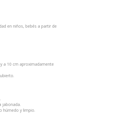
dad en niños, bebés a partir de
pray a 10 cm aproximadamente
ubierto.
.
a jabonada.
elo húmedo y limpio.