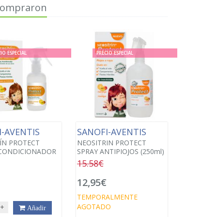
 compraron
IO ESPECIAL
PRECIO ESPECIAL
I-AVENTIS
SANOFI-AVENTIS
ÍN PROTECT
NEOSITRIN PROTECT
ACONDICIONADOR
SPRAY ANTIPIOJOS (250ml)
15.58€
12,95€
€
TEMPORALMENTE
AGOTADO
+
Añadir