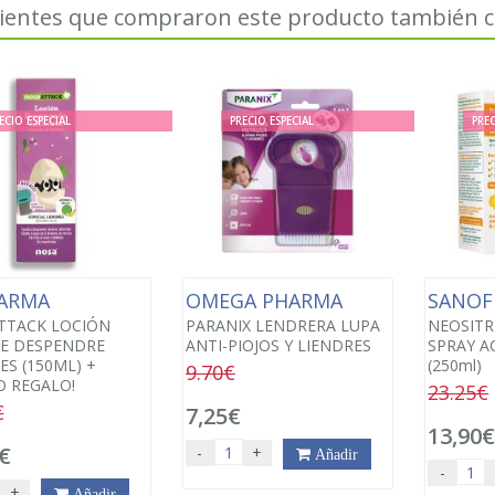
lientes que compraron este producto también
ECIO ESPECIAL
PRECIO ESPECIAL
PREC
FARMA
OMEGA PHARMA
SANOF
TTACK LOCIÓN
PARANIX LENDRERA LUPA
NEOSITR
RE DESPENDRE
ANTI-PIOJOS Y LIENDRES
SPRAY 
ES (150ML) +
(250ml)
9.70€
O REGALO!
23.25€
€
7,25€
13,90
€
-
+
Añadir
-
+
Añadir