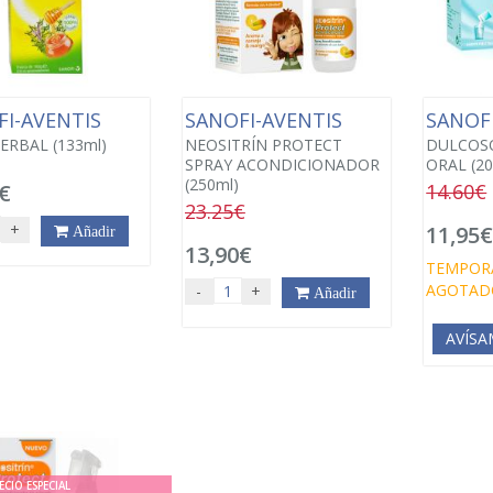
FI-AVENTIS
SANOFI-AVENTIS
SANOF
ERBAL (133ml)
NEOSITRÍN PROTECT
DULCOS
SPRAY ACONDICIONADOR
ORAL (2
(250ml)
€
14.60€
23.25€
+
11,95
Añadir
13,90€
TEMPOR
AGOTAD
-
+
Añadir
AVÍSA
ECIO ESPECIAL