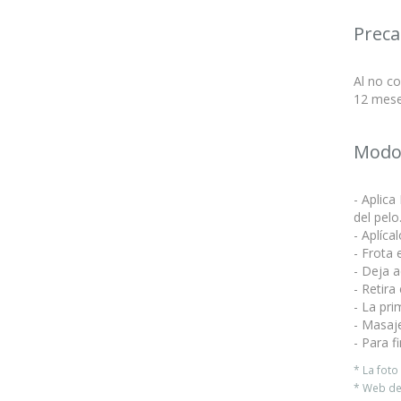
Preca
Al no co
12 mese
Modo
- Aplic
del pelo
- Aplíca
- Frota 
- Deja a
- Retira
- La pri
- Masaj
- Para f
* La fot
* Web del