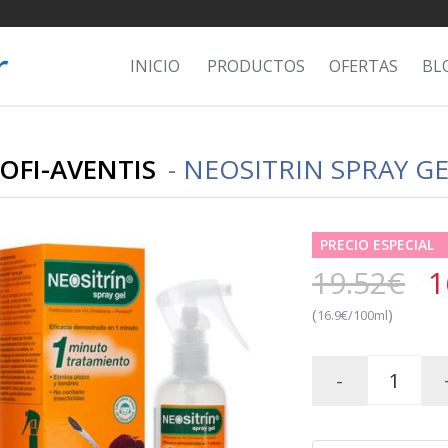
INICIO
PRODUCTOS
OFERTAS
BL
OFI-AVENTIS
-
NEOSITRIN SPRAY GE
PRECIO ESPECIAL
19.52€
1
(
)
16.9€/100ml
-