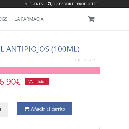
MI CUENTA
BUSCADOR DE PRODUCTOS
OGS
LA FARMACIA
L ANTIPIOJOS (100ML)
C.N.:
161417
6.90
€
IVA incluído
+
Añadir al carrito