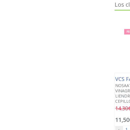
Los c
PR
VCS 
NOSAA
VINAG
LIENDR
CEPILL
14.30
11,50
-