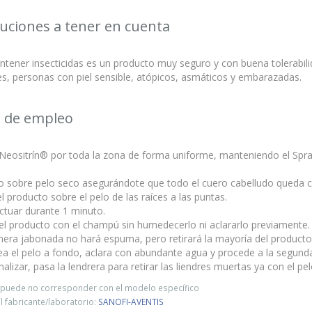
uciones a tener en cuenta
ntener insecticidas es un producto muy seguro y con buena tolerabili
s, personas con piel sensible, atópicos, asmáticos y embarazadas.
 de empleo
a Neositrín® por toda la zona de forma uniforme, manteniendo el S
.
lo sobre pelo seco asegurándote que todo el cuero cabelludo queda c
el producto sobre el pelo de las raíces a las puntas.
ctuar durante 1 minuto.
 el producto con el champú sin humedecerlo ni aclararlo previamente.
mera jabonada no hará espuma, pero retirará la mayoría del producto
ea el pelo a fondo, aclara con abundante agua y procede a la segund
inalizar, pasa la lendrera para retirar las liendres muertas ya con el p
o puede no corresponder con el modelo específico
 fabricante/laboratorio:
SANOFI-AVENTIS