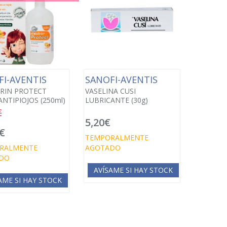
FI-AVENTIS
SANOFI-AVENTIS
RIN PROTECT
VASELINA CUSI
ANTIPIOJOS (250ml)
LUBRICANTE (30g)
€
5,20€
€
TEMPORALMENTE
RALMENTE
AGOTADO
DO
AVÍSAME SI HAY STOCK
AME SI HAY STOCK