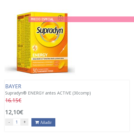
PRECIO ESPECIAL
BAYER
Supradyn® ENERGY antes ACTIVE (30comp)
16.15€
12,10€
-
+
Añadir