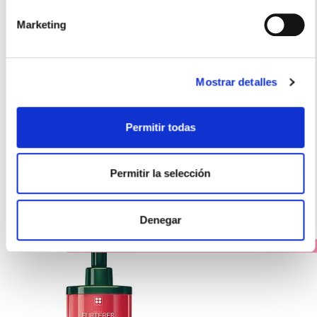
Marketing
RENÉ FURTERER
ABSOLUE KERATINE MASCARILLA REPARACIÓN EXTREMA
Mostrar detalles
(30ML)
8,90€
Permitir todas
TEMPORALMENTE AGOTADO
AVÍSAME SI HAY STOCK
Permitir la selección
Denegar
PRECIO ESPECIAL