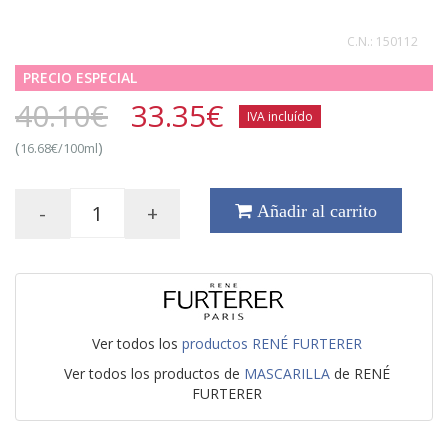
C.N.:
150112
PRECIO ESPECIAL
40.10€
33.35
€
IVA incluído
(
)
16.68€/100ml
-
+
Añadir al carrito
Ver todos los
productos RENÉ FURTERER
Ver todos los productos de
MASCARILLA
de RENÉ
FURTERER