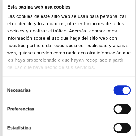
Esta página web usa cookies
Las cookies de este sitio web se usan para personalizar
RENÉ FURTERER
el contenido y los anuncios, ofrecer funciones de redes
SUBLIME KARITE MASCARILLA NUTRITIVA ALISADORA
(200ML)
sociales y analizar el tráfico. Además, compartimos
40.10€
información sobre el uso que haga del sitio web con
nuestros partners de redes sociales, publicidad y análisis
33,35€
web, quienes pueden combinarla con otra información que
-
+
les haya proporcionado o que hayan recopilado a partir
Añadir
del uso que haya hecho de sus servicios.
Selección
Necesarias
de
consentimiento
Preferencias
Estadística