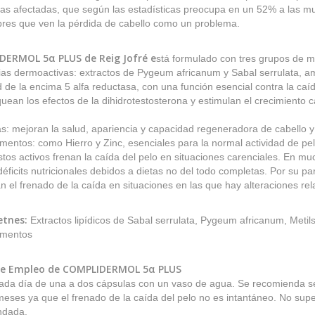
las afectadas, que según las estadísticas preocupa en un 52% a las mu
res que ven la pérdida de cabello como un problema.
DERMOL 5α PLUS
de Reig Jofré e
stá formulado con tres grupos de m
ias dermoactivas: extractos de Pygeum africanum y Sabal serrulata, 
d de la encima 5 alfa reductasa, con una función esencial contra la caíd
uean los efectos de la dihidrotestosterona y estimulan el crecimiento ca
s: mejoran la salud, apariencia y capacidad regeneradora de cabello y
mentos: como Hierro y Zinc, esenciales para la normal actividad de pel
tos activos frenan la caída del pelo en situaciones carenciales. En m
déficits nutricionales debidos a dietas no del todo completas. Por su pa
n el frenado de la caída en situaciones en las que hay alteraciones r
etnes:
Extractos lipídicos de Sabal serrulata, Pygeum africanum, Metil
ementos
e Empleo de
COMPLIDERMOL 5α PLUS
ada día de una a dos cápsulas con un vaso de agua. Se recomienda se
eses ya que el frenado de la caída del pelo no es intantáneo. No super
ndada.