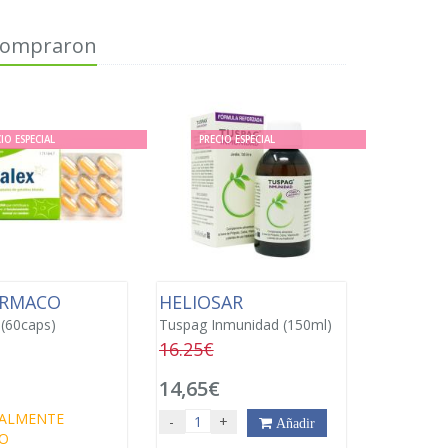
 compraron
IO ESPECIAL
PRECIO ESPECIAL
ARMACO
HELIOSAR
 (60caps)
Tuspag Inmunidad (150ml)
16.25€
€
14,65€
ALMENTE
-
+
Añadir
O