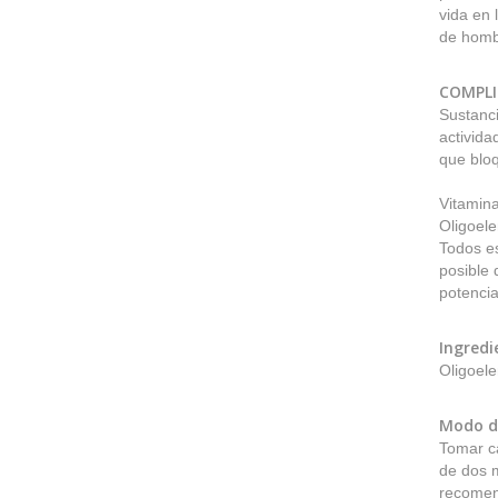
vida en 
de homb
COMPLI
Sustanc
activida
que bloq
Vitamina
Oligoele
Todos es
posible 
potencia
Ingredi
Oligoel
Modo d
Tomar c
de dos m
recome