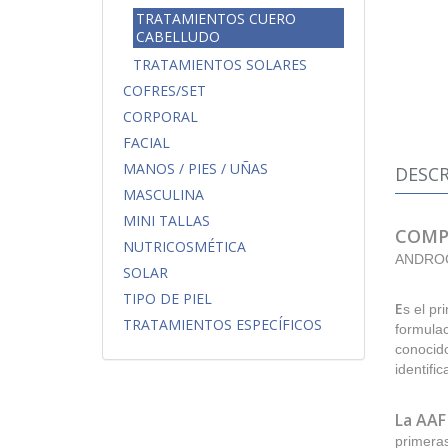
TRATAMIENTOS CUERO
CABELLUDO
TRATAMIENTOS SOLARES
COFRES/SET
CORPORAL
FACIAL
MANOS / PIES / UÑAS
DESCR
MASCULINA
MINI TALLAS
COMP
NUTRICOSMÉTICA
ANDRO
SOLAR
TIPO DE PIEL
E
s el pr
TRATAMIENTOS ESPECÍFICOS
formulac
conocido
identifi
La AAF
primeras