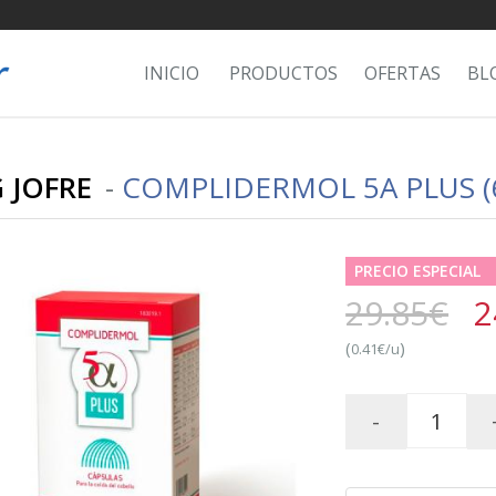
INICIO
PRODUCTOS
OFERTAS
BL
G JOFRE
-
COMPLIDERMOL 5Α PLUS (
PRECIO ESPECIAL
29.85€
2
(
)
0.41€/u
-