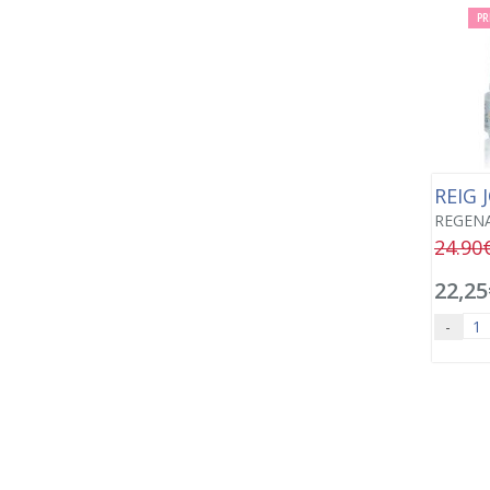
PR
REIG 
REGENA
24.90
22,25
-