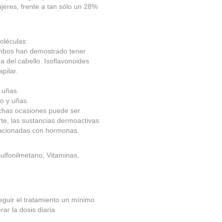
jeres, frente a tan sólo un 28%
oléculas:
ambos han demostrado tener
a del cabello. Isoflavonoides
pilar.
 uñas.
o y uñas.
uchas ocasiones puede ser
rte, las sustancias dermoactivas
elacionadas con hormonas.
sulfonilmetano, Vitaminas,
guir el tratamiento un mínimo
ar la dosis diaria