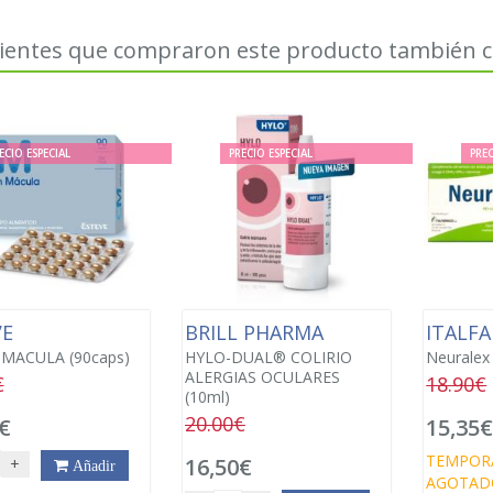
lientes que compraron este producto también
ECIO ESPECIAL
PRECIO ESPECIAL
PREC
VE
BRILL PHARMA
ITALF
MACULA (90caps)
HYLO-DUAL® COLIRIO
Neuralex
ALERGIAS OCULARES
€
18.90€
(10ml)
20.00€
€
15,35
TEMPOR
16,50€
+
Añadir
AGOTAD