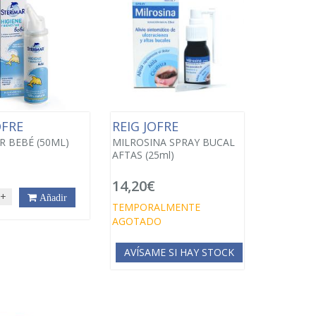
OFRE
REIG JOFRE
R BEBÉ (50ML)
MILROSINA SPRAY BUCAL
AFTAS (25ml)
14,20€
+
Añadir
TEMPORALMENTE
AGOTADO
AVÍSAME SI HAY STOCK