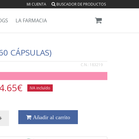
MI CUENTA
BUSCADOR DE PRODUCTOS
OGS
LA FARMACIA
60 CÁPSULAS)
C.N.:
183219
4.65
€
IVA incluído
+
Añadir al carrito