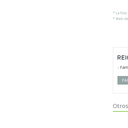
* La fot
* Web del
- Fam
PA
Otros