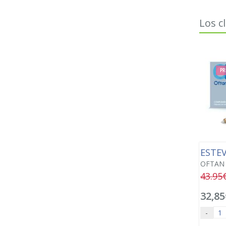
Los c
PR
ESTE
OFTAN 
43.95
32,85
-