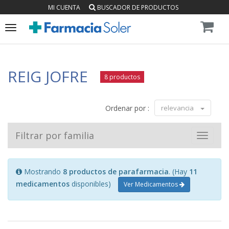
MI CUENTA
BUSCADOR DE PRODUCTOS
Toggle
navigation
REIG JOFRE
8 productos
Ordenar por :
relevancia
Filtrar por familia
Toggle
navigat
Mostrando
8 productos de parafarmacia
. (Hay
11
medicamentos
disponibles)
Ver Medicamentos