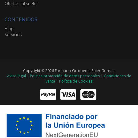
Ofertas 'al vuelo'
CONTENIDOS
Blog
Servicios
Copyright © 2026 Farmacia-Ortopedia Soler Gornals
Aviso legal
|
Política protección de datos personales
|
Condiciones de
venta
|
Política de Cookies