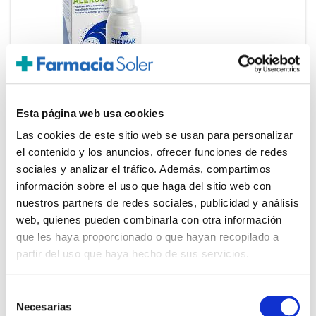
Esta página web usa cookies
REIG JOFRE
Las cookies de este sitio web se usan para personalizar
10,45€
STERIMAR ALERGIA MANGANESO
el contenido y los anuncios, ofrecer funciones de redes
(100ML)
sociales y analizar el tráfico. Además, compartimos
TEMPORALMENTE AGOTADO
información sobre el uso que haga del sitio web con
nuestros partners de redes sociales, publicidad y análisis
AVÍSAME SI HAY STOCK
web, quienes pueden combinarla con otra información
que les haya proporcionado o que hayan recopilado a
partir del uso que haya hecho de sus servicios.
Selección
Necesarias
de