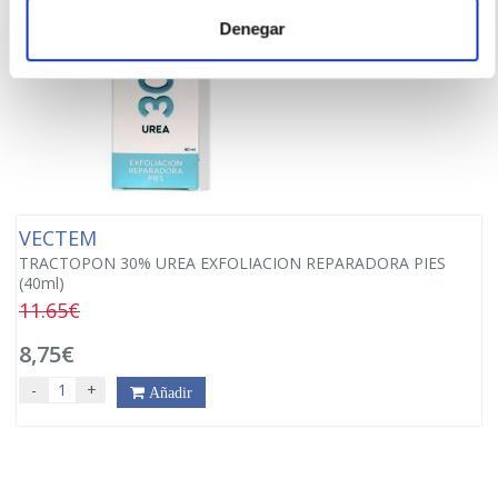
Denegar
VECTEM
TRACTOPON 30% UREA EXFOLIACION REPARADORA PIES
(40ml)
11.65€
8,75€
-
+
Añadir