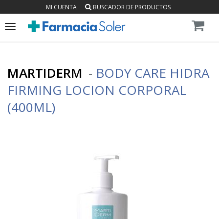
MI CUENTA
BUSCADOR DE PRODUCTOS
Toggle
navigation
MARTIDERM
-
BODY CARE HIDRA
FIRMING LOCION CORPORAL
(400ML)