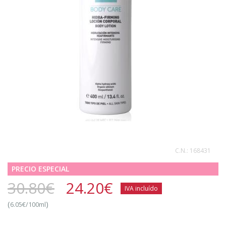
C.N.:
168431
PRECIO ESPECIAL
30.80€
24.20
€
IVA incluído
(
)
6.05€/100ml