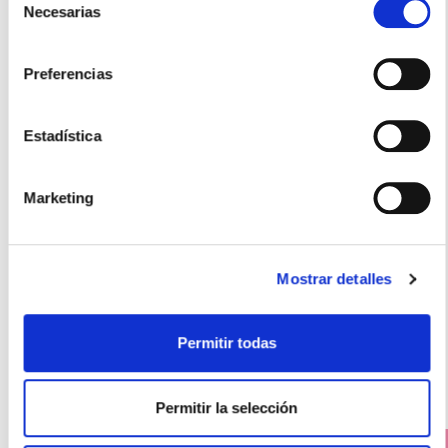
Necesarias
de
consentimiento
Preferencias
Estadística
THEA
Marketing
LEPHANET TOALLITAS LIMPIEZA PARPADOS (30 TOALLITAS
ESTÉRILES)
15.90€
Mostrar detalles
13,40€
-
+
Añadir
Permitir todas
Permitir la selección
PRECIO ESPECIAL