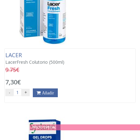
LACER
LacerFresh Colutorio (500ml)
9.75€
7,30€
-
+
Añadir
PRECIO ESPECIAL