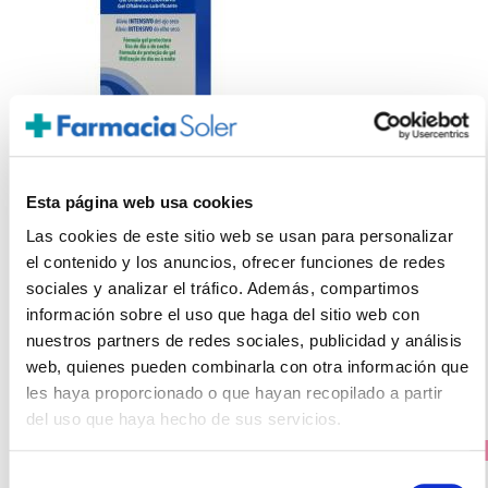
SYSTANE
Esta página web usa cookies
GEL DROPS GOTAS LUBRICANTES (10ml)
Las cookies de este sitio web se usan para personalizar
18.95€
el contenido y los anuncios, ofrecer funciones de redes
14,20€
sociales y analizar el tráfico. Además, compartimos
información sobre el uso que haga del sitio web con
-
+
Añadir
nuestros partners de redes sociales, publicidad y análisis
web, quienes pueden combinarla con otra información que
les haya proporcionado o que hayan recopilado a partir
del uso que haya hecho de sus servicios.
PRECIO ESPECIAL
Selección