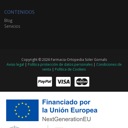
CONTENIDOS
Blog
Servicios
Copyright © 2026 Farmacia-Ortopedia Soler Gornals
Aviso legal
|
Política protección de datos personales
|
Condiciones de
venta
|
Política de Cookies