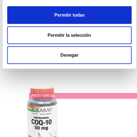
Permitir todas
HUMANA PHARMA
MELAMIL A DORMIR GOTAS SUEÑO +6M (30ml)
Permitir la selección
21.50€
15,95€
Denegar
-
+
Añadir
PRECIO ESPECIAL