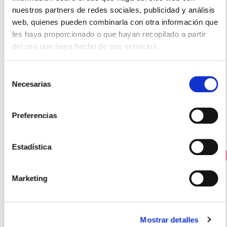
nuestros partners de redes sociales, publicidad y análisis
web, quienes pueden combinarla con otra información que
les haya proporcionado o que hayan recopilado a partir
AQUILEA
del uso que haya hecho de sus servicios.
Vigor Él - Para Hombre (60caps)
29.75€
Selección
26,78€
Necesarias
de
-
+
consentimiento
Añadir
Preferencias
Estadística
PRECIO ESPECIAL
Marketing
Mostrar detalles