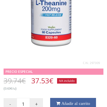
C.N.:
297309
PRECIO ESPECIAL
39.74€
37.53
€
IVA incluído
(
)
0.63€/u
-
+
Añadir al carrito