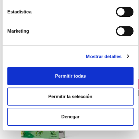
Estadística
BAYER
REDOXON VITAMINA C LIMÓN (30comp. efervescentes)
Marketing
18,22€
-
+
Añadir
Mostrar detalles
Permitir todas
PRECIO ESPECIAL +
3X2 RICOLA ELIGE 3 PRODUCTOS Y ¡PAGA SÓLO 2!
PVP RECOMENDADO. 2.95€
Permitir la selección
Denegar