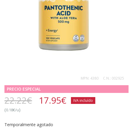
MPN:
4380
C.N.:
002925
PRECIO ESPECIAL
22.22€
17.95
€
IVA incluído
(
)
0.18€/u
Temporalmente agotado