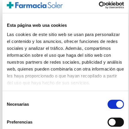
SOLARAY
B-COMPLEX 75 (100 VEG.CAPSULAS)
Esta página web usa cookies
31.75€
Las cookies de este sitio web se usan para personalizar
25,40€
el contenido y los anuncios, ofrecer funciones de redes
-
+
sociales y analizar el tráfico. Además, compartimos
Añadir
información sobre el uso que haga del sitio web con
nuestros partners de redes sociales, publicidad y análisis
web, quienes pueden combinarla con otra información que
les haya proporcionado o que hayan recopilado a partir
del uso que haya hecho de sus servicios.
Selección
Necesarias
de
consentimiento
Preferencias