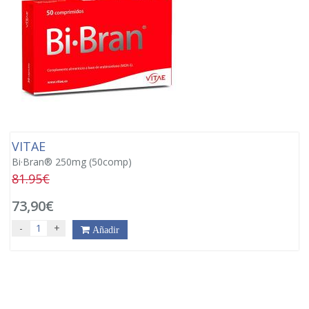
VITAE
Bi·Bran® 250mg (50comp)
81.95€
73,90€
-
+
Añadir