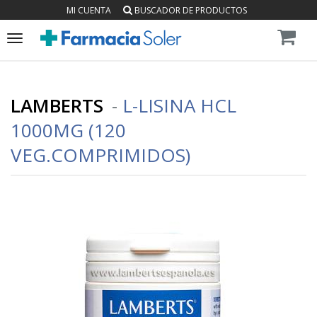
MI CUENTA
BUSCADOR DE PRODUCTOS
Toggle
navigation
LAMBERTS
-
L-LISINA HCL
1000MG (120
VEG.COMPRIMIDOS)