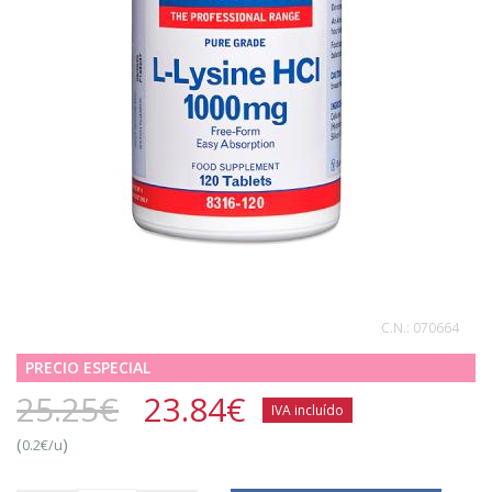
C.N.:
070664
PRECIO ESPECIAL
25.25€
23.84
€
IVA incluído
(
)
0.2€/u