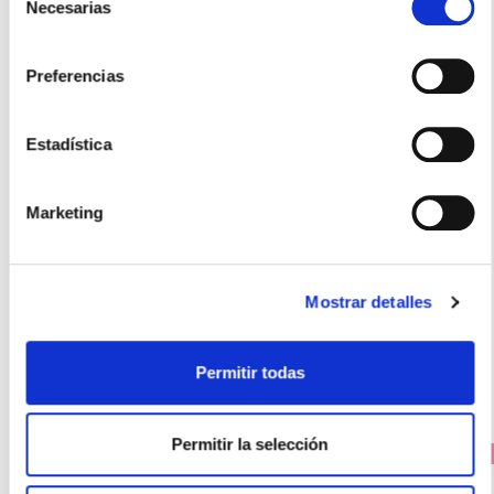
Necesarias
de
consentimiento
Preferencias
Estadística
Marketing
GYNEA
Melagyn® TOALLITAS (14uds)
4,90€
Mostrar detalles
-
+
Añadir
Permitir todas
Permitir la selección
PRECIO ESPECIAL