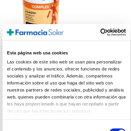
Esta página web usa cookies
COLNATUR
Las cookies de este sitio web se usan para personalizar
COMPLEX COLÁGENO SABOR VAINILLA (330g)
el contenido y los anuncios, ofrecer funciones de redes
24.10€
sociales y analizar el tráfico. Además, compartimos
20,20€
información sobre el uso que haga del sitio web con
nuestros partners de redes sociales, publicidad y análisis
-
+
Añadir
web, quienes pueden combinarla con otra información que
les haya proporcionado o que hayan recopilado a partir
del uso que haya hecho de sus servicios.
Selección