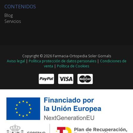
CONTENIDOS
Blog
Servicios
Copyright © 2026 Farmacia-Ortopedia Soler Gornals
Aviso legal
|
Política protección de datos personales
|
Condiciones de
venta
|
Política de Cookies