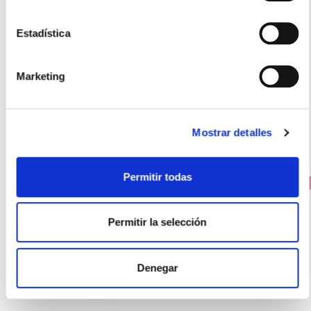
HALEON
RHINOMER BABY RECAMBIOS DESHECHABLES (20
Estadística
UNIDADES)
9.20€
Marketing
7,15€
-
+
Añadir
Mostrar detalles
Permitir todas
PRECIO ESPECIAL
Permitir la selección
Denegar