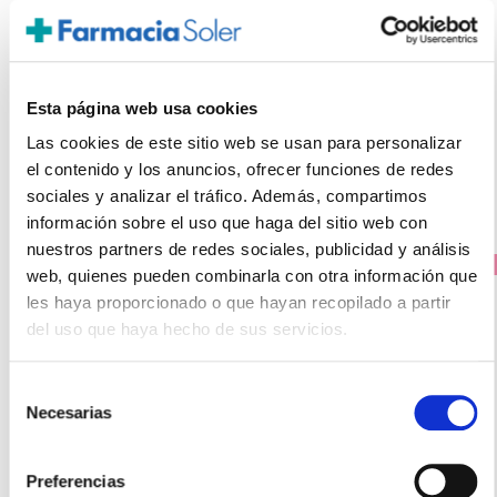
ORDESA
BLEVIT Infusión Laxante (150g)
15.80€
13,25€
Esta página web usa cookies
-
+
Las cookies de este sitio web se usan para personalizar
Añadir
el contenido y los anuncios, ofrecer funciones de redes
sociales y analizar el tráfico. Además, compartimos
información sobre el uso que haga del sitio web con
nuestros partners de redes sociales, publicidad y análisis
PRECIO ESPECIAL
web, quienes pueden combinarla con otra información que
les haya proporcionado o que hayan recopilado a partir
del uso que haya hecho de sus servicios.
Selección
Necesarias
de
consentimiento
Preferencias