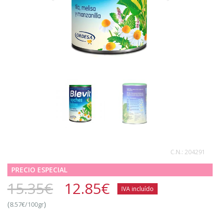
C.N.:
204291
PRECIO ESPECIAL
15.35€
12.85
€
IVA incluído
(
)
8.57€/100gr