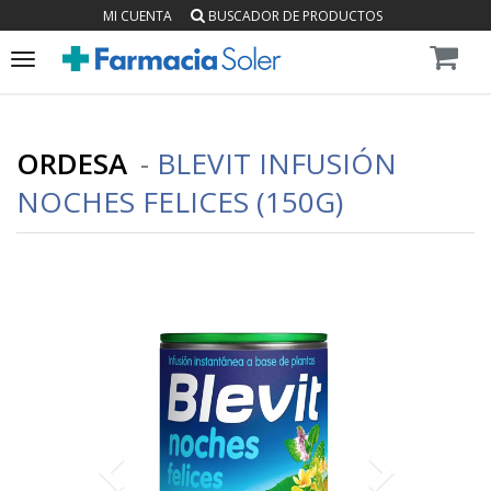
MI CUENTA
BUSCADOR DE PRODUCTOS
Toggle
navigation
ORDESA
-
BLEVIT INFUSIÓN
NOCHES FELICES (150G)