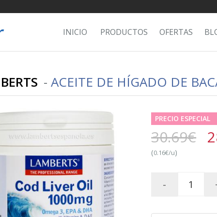
INICIO
PRODUCTOS
OFERTAS
BL
BERTS
-
ACEITE DE HÍGADO DE BAC
PRECIO ESPECIAL
30.69€
2
(
)
0.16€/u
-