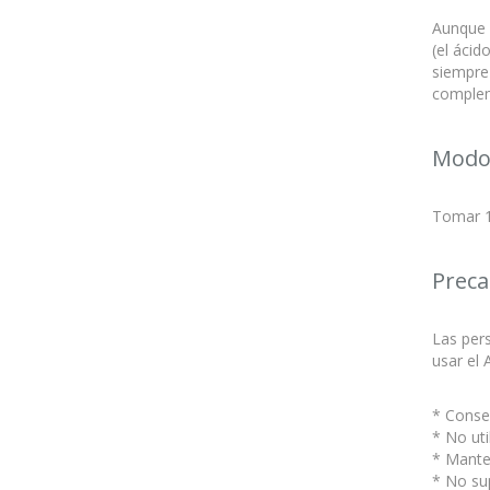
Aunque p
(el ácid
siempre
complem
Modo
Tomar 1 
Preca
Las pers
usar el 
* Conser
* No uti
* Mante
* No su