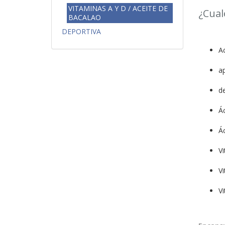
VITAMINAS A Y D / ACEITE DE
¿Cual
BACALAO
DEPORTIVA
A
a
de
Á
Á
V
V
V