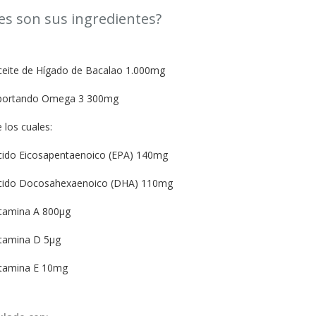
es son sus ingredientes?
ceite de Hígado de Bacalao 1.000mg
portando Omega 3 300mg
 los cuales:
cido Eicosapentaenoico (EPA) 140mg
cido Docosahexaenoico (DHA) 110mg
itamina A 800µg
itamina D 5µg
itamina E 10mg