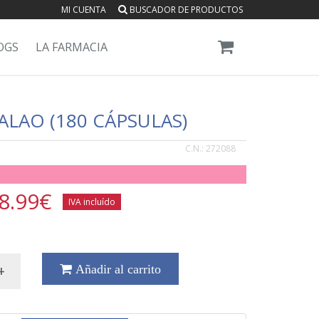
MI CUENTA
BUSCADOR DE PRODUCTOS
OGS
LA FARMACIA
ALAO (180 CÁPSULAS)
C.N.:
272088
8.99
€
IVA incluído
+
Añadir al carrito