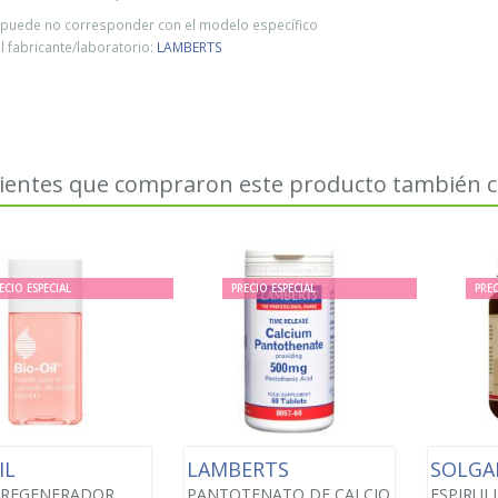
o puede no corresponder con el modelo específico
 fabricante/laboratorio:
LAMBERTS
lientes que compraron este producto también
ECIO ESPECIAL
PRECIO ESPECIAL
PREC
IL
LAMBERTS
SOLG
 REGENERADOR
PANTOTENATO DE CALCIO
ESPIRUL