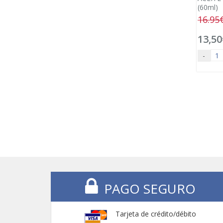
(60ml)
16.95
13,50
-
PAGO SEGURO
Tarjeta de crédito/débito