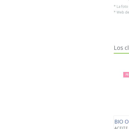
* La fot
* Web del
Los c
PR
BIO O
ACEITE