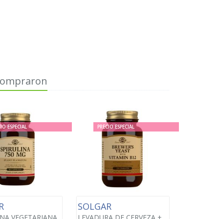
 compraron
IO ESPECIAL
PRECIO ESPECIAL
AR
SOLGAR
INA VEGETARIANA
LEVADURA DE CERVEZA +