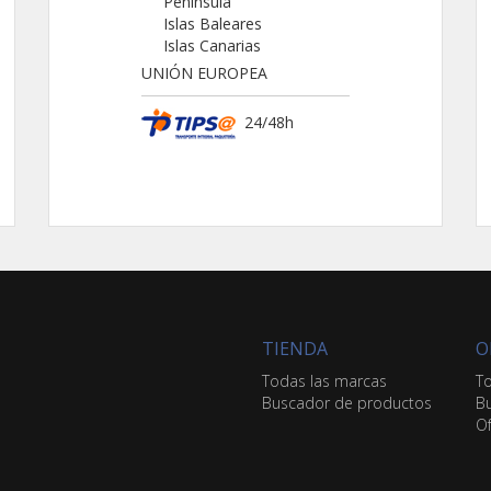
Península
Islas Baleares
Islas Canarias
UNIÓN EUROPEA
24/48h
TIENDA
O
Todas las marcas
To
Buscador de productos
Bu
Of