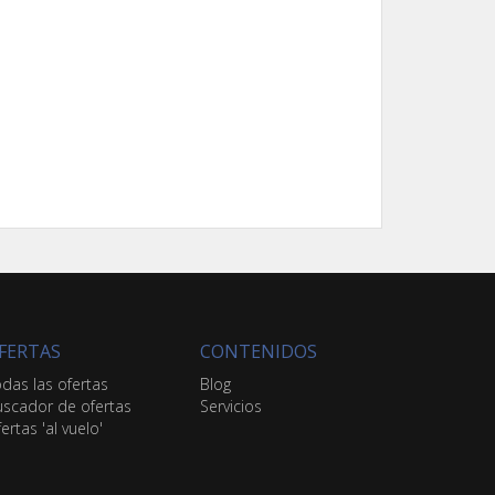
FERTAS
CONTENIDOS
das las ofertas
Blog
scador de ofertas
Servicios
ertas 'al vuelo'