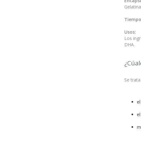
Encapsu
Gelatina
Tiempo 
Usos:
Los ing
DHA.
¿Cúal
Se trat
el
el
m