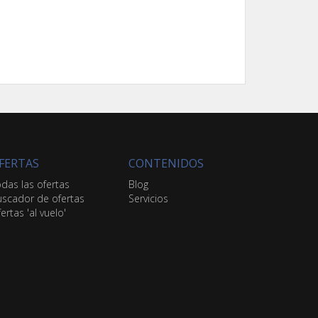
FERTAS
CONTENIDOS
das las ofertas
Blog
scador de ofertas
Servicios
ertas 'al vuelo'