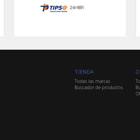
24/48h
TIENDA
O
Todas las marcas
To
Buscador de productos
Bu
Of