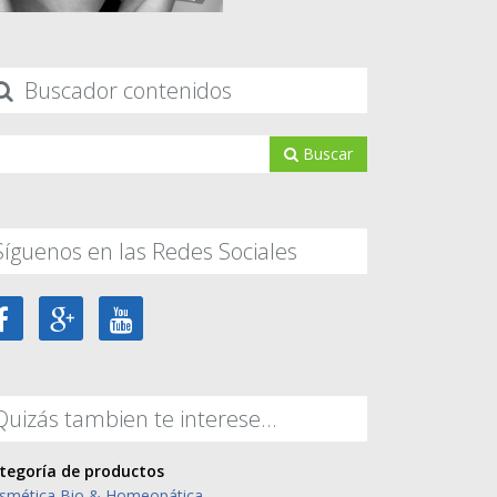
Buscador contenidos
Buscar
Síguenos en las Redes Sociales
Quizás tambien te interese...
tegoría de productos
smética Bio & Homeopática