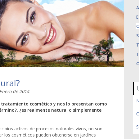
A
E
C
S
T
T
C
ural?
 Enero de 2014
N
 tratamiento cosmético y nos lo presentan como
 término?, ¿es realmente natural o simplemente
C
S
ncipios activos de procesos naturales vivos, no son
rar los cosméticos pueden obtenerse en jardines