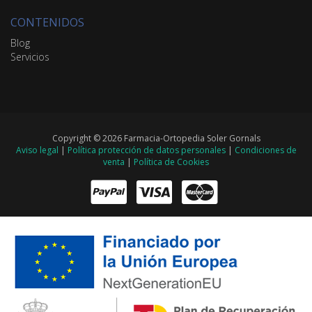
CONTENIDOS
Blog
Servicios
Copyright © 2026 Farmacia-Ortopedia Soler Gornals
Aviso legal
|
Política protección de datos personales
|
Condiciones de
venta
|
Política de Cookies