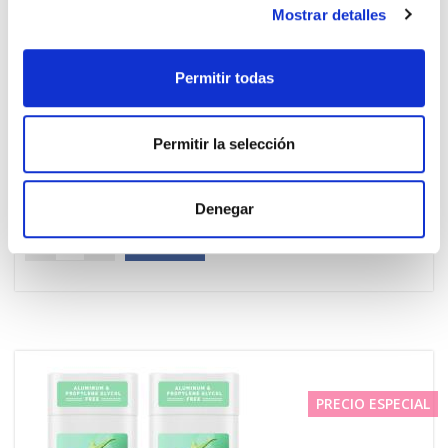
Mostrar detalles
Permitir todas
Permitir la selección
JASON
12.75€
DESODORANTE ALOE VERA STICK
9,50€
Denegar
(71G)
-
+
Añadir
PRECIO ESPECIAL