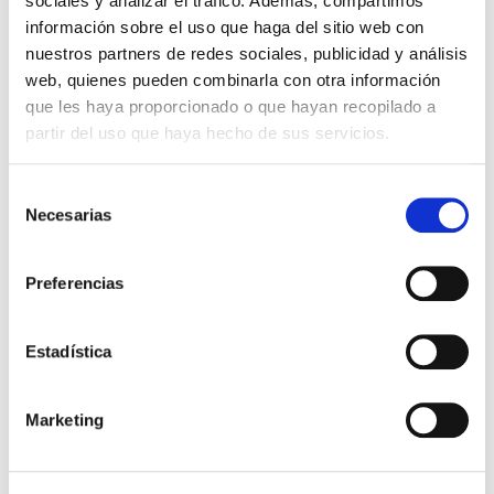
sociales y analizar el tráfico. Además, compartimos
información sobre el uso que haga del sitio web con
nuestros partners de redes sociales, publicidad y análisis
web, quienes pueden combinarla con otra información
que les haya proporcionado o que hayan recopilado a
partir del uso que haya hecho de sus servicios.
Selección
Necesarias
JASON
25.95€
de
consentimiento
GEL DE DUCHA DE ARBOL DEL TÉ
19,50€
(887ML)
Preferencias
-
+
Añadir
Estadística
Marketing
PRECIO ESPECIAL