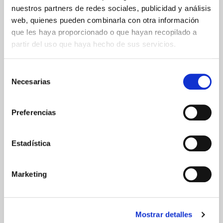
Islas Baleares
nuestros partners de redes sociales, publicidad y análisis
Islas Canarias
web, quienes pueden combinarla con otra información
UNIÓN EUROPEA
que les haya proporcionado o que hayan recopilado a
partir del uso que haya hecho de sus servicios.
24/48h
Selección
Necesarias
de
consentimiento
Preferencias
GARANTÍA DE CALIDAD
Estadística
Marketing
Mostrar detalles