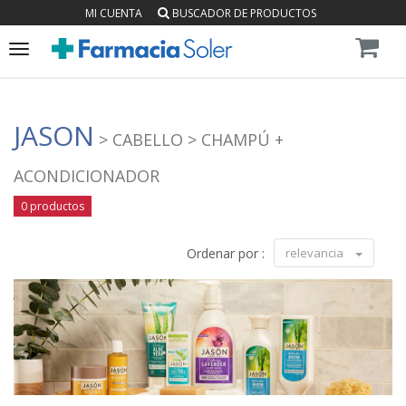
MI CUENTA
BUSCADOR DE PRODUCTOS
Toggle
navigation
JASON
> CABELLO
> CHAMPÚ +
ACONDICIONADOR
0 productos
Ordenar por :
relevancia