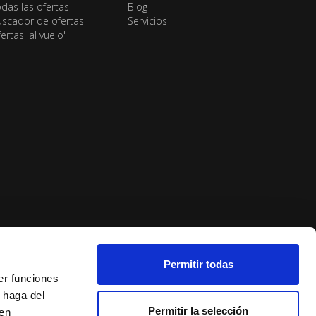
das las ofertas
Blog
scador de ofertas
Servicios
ertas 'al vuelo'
Permitir todas
er funciones
 haga del
Permitir la selección
den