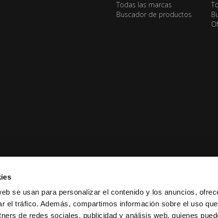
Todas las marcas
To
Buscador de productos
Bu
Of
ies
web se usan para personalizar el contenido y los anuncios, ofrec
ar el tráfico. Además, compartimos información sobre el uso que
tners de redes sociales, publicidad y análisis web, quienes pue