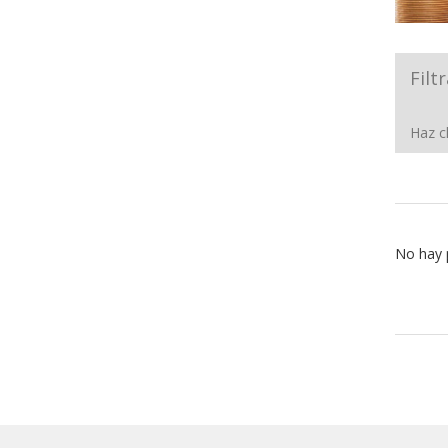
Filt
Haz cl
No hay 