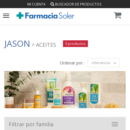
MI CUENTA
BUSCADOR DE PRODUCTOS
Toggle
navigation
JASON
> ACEITES
0 productos
Ordenar por :
relevancia
Filtrar por familia
Toggle