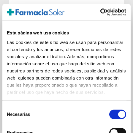
Publicar comentario
Esta página web usa cookies
¿Para qué dejar un comentario?
Las cookies de este sitio web se usan para personalizar
Anímate a utilizar este método si:
el contenido y los anuncios, ofrecer funciones de redes
sociales y analizar el tráfico. Además, compartimos
Quieres realizar alguna pregunta para que la conteste
uno de nuestros expertos
información sobre el uso que haga del sitio web con
Quieres compartir tus consideraciones acerca de
nuestros partners de redes sociales, publicidad y análisis
nuestra publicación.
web, quienes pueden combinarla con otra información
Gracias por colaborar!!! ;-)
que les haya proporcionado o que hayan recopilado a
partir del uso que haya hecho de sus servicios.
SUPER MAMÁS
Selección
Voy a ser Supermamá
Necesarias
de
La etapa de la Lactancia
consentimiento
El cuerpo de las Supermamás
Preferencias