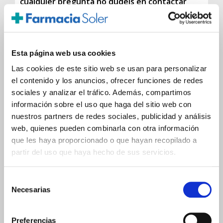
cualquier pregunta no dudéis en contactar
con nosotros!
Esta página web usa cookies
Las cookies de este sitio web se usan para personalizar
el contenido y los anuncios, ofrecer funciones de redes
sociales y analizar el tráfico. Además, compartimos
información sobre el uso que haga del sitio web con
2
2 comentarios
+Escribe el tuyo
nuestros partners de redes sociales, publicidad y análisis
web, quienes pueden combinarla con otra información
Publicado en
El cuerpo de las Supermamás
que les haya proporcionado o que hayan recopilado a
partir del uso que haya hecho de sus servicios.
Selección
CATI
PUBLICADO POR
Necesarias
de
Farmacéutica dedicada y enóloga en
consentimiento
sueños. Me implico al máximo en
Preferencias