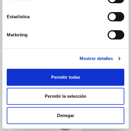
todo lo que hago, y la constancia en
las cosas es mi clave. Soy madre de 2
niños, y compagino casa con trabajo,
Estadística
siempre encontrando un momento
para practicar mi afición, el tac-fit.
Marketing
Productos relacionados
Mostrar detalles
Permitir todas
PRECIO ESPECIAL
Permitir la selección
Denegar