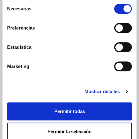
Selección
SCHÜSSLER AGE PROTECTION
Necesarias
de
consentimiento
Preferencias
Publicaciones más comentadas
Estadística
ACEITE DE POMPEIA: Cuida tu zona íntima de forma
natural
(43 comentarios)
Marketing
Mostrar detalles
Permitir todas
Permitir la selección