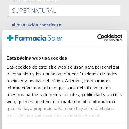
SUPER NATURAL
Alimentación consciente
El Recetario Verde
Cosmética natural
Suplementos saludables
Esta página web usa cookies
Tu cuerpo dice NO!
Las cookies de este sitio web se usan para personalizar
Terapias naturales
el contenido y los anuncios, ofrecer funciones de redes
Cuerpo sano en mente sana
sociales y analizar el tráfico. Además, compartimos
información sobre el uso que haga del sitio web con
nuestros partners de redes sociales, publicidad y análisis
Últimas publicaciones relacionadas
web, quienes pueden combinarla con otra información
que les haya proporcionado o que hayan recopilado a
Nuevos Solares BIO de CATTIER
partir del uso que haya hecho de sus servicios.
Cómo cuidar tus encías con SEA4, agua de mar