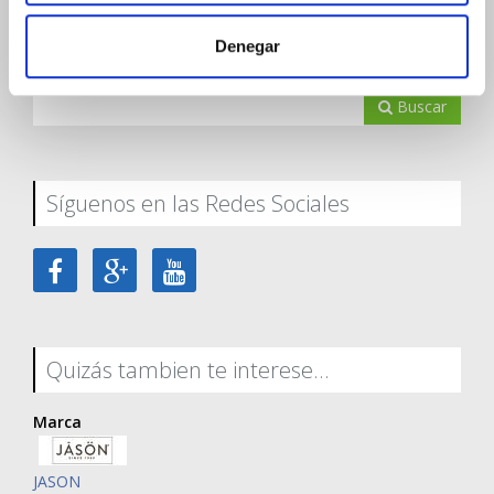
Buscador contenidos
Denegar
Buscar
Síguenos en las Redes Sociales
Quizás tambien te interese...
Marca
JASON