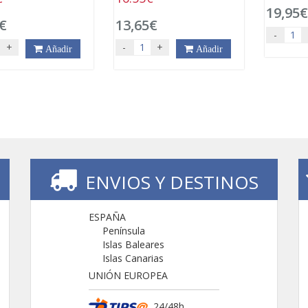
19,95
€
13,65€
-
+
-
+
Añadir
Añadir
ENVIOS Y DESTINOS
ESPAÑA
Península
Islas Baleares
Islas Canarias
UNIÓN EUROPEA
24/48h