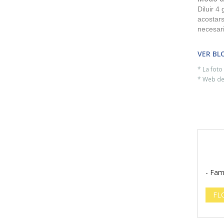
Diluir 4
acostars
necesari
VER BL
* La fot
* Web del
- Fam
FL