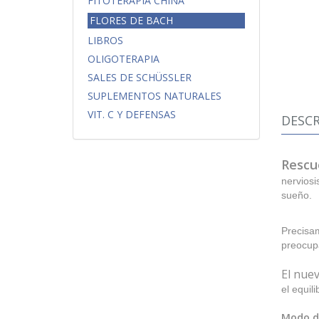
FITOTERAPIA CHINA
FLORES DE BACH
LIBROS
OLIGOTERAPIA
SALES DE SCHÜSSLER
SUPLEMENTOS NATURALES
VIT. C Y DEFENSAS
DESCR
Rescu
nerviosi
sueño.
Precisa
preocupa
El nue
el equil
Modo d