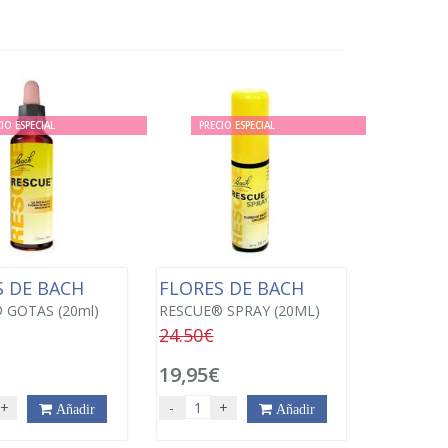
IO ESPECIAL
PRECIO ESPECIAL
S DE BACH
FLORES DE BACH
 GOTAS (20ml)
RESCUE® SPRAY (20ML)
24.50€
€
19,95€
+
-
+
Añadir
Añadir