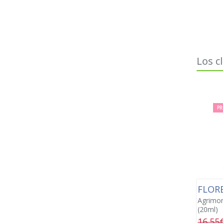
Los c
PR
FLOR
Agrimon
(20ml)
16.55