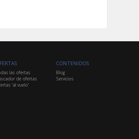
FERTAS
CONTENIDOS
das las ofertas
Blog
scador de ofertas
Servicios
ertas 'al vuelo'