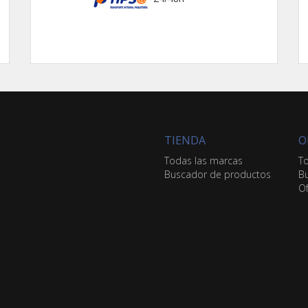
TIENDA
O
Todas las marcas
To
Buscador de productos
Bu
Of