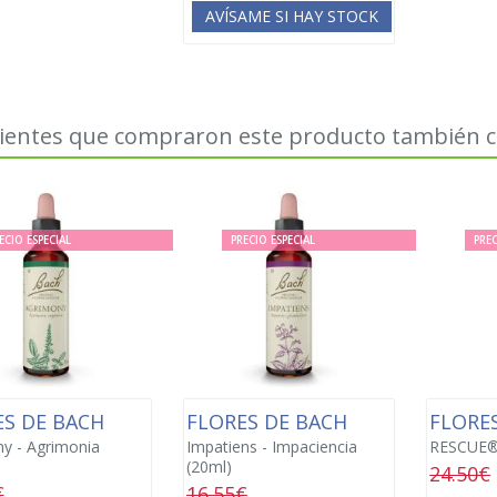
AVÍSAME SI HAY STOCK
lientes que compraron este producto también
ECIO ESPECIAL
PRECIO ESPECIAL
PREC
ES DE BACH
FLORES DE BACH
FLORE
y - Agrimonia
Impatiens - Impaciencia
RESCUE®
(20ml)
24.50€
€
16.55€