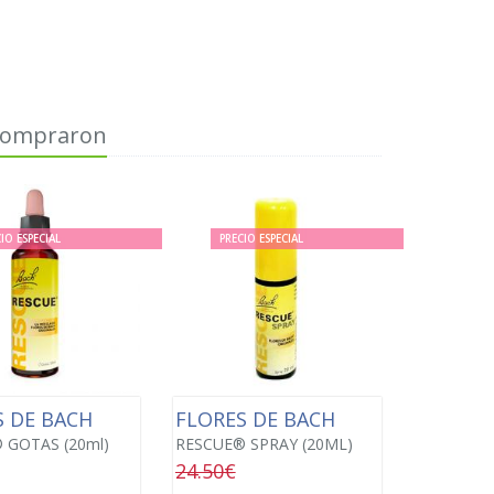
 compraron
IO ESPECIAL
PRECIO ESPECIAL
S DE BACH
FLORES DE BACH
 GOTAS (20ml)
RESCUE® SPRAY (20ML)
24.50€