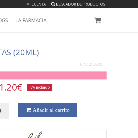
MI CUENTA
BUSCADOR DE PRODUCTOS
OGS
LA FARMACIA
AS (20ML)
C.N.:
210800
1.20
€
IVA incluído
+
Añadir al carrito