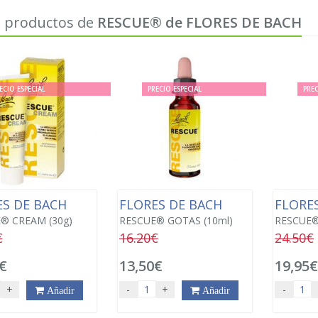
 productos de
RESCUE® de FLORES DE BACH
ECIO ESPECIAL
PRECIO ESPECIAL
PREC
ES DE BACH
FLORES DE BACH
FLORE
® CREAM (30g)
RESCUE® GOTAS (10ml)
RESCUE®
€
16.20€
24.50€
€
13,50€
19,95
+
-
+
-
Añadir
Añadir