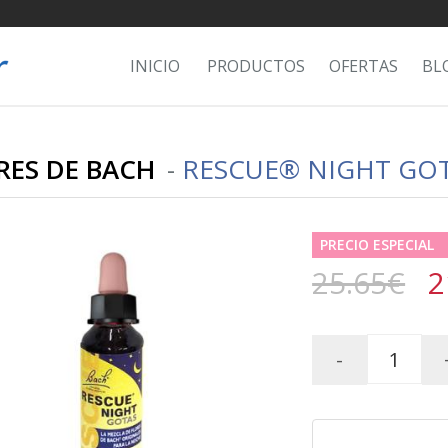
INICIO
PRODUCTOS
OFERTAS
BL
RES DE BACH
-
RESCUE® NIGHT GOT
PRECIO ESPECIAL
25.65€
2
-