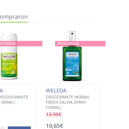
 compraron
IO ESPECIAL
PRECIO ESPECIAL
DA
WELEDA
 DESODORANTE
DESODRANTE HERBAL
 (50ML)
FRESH SALVIA SPRAY
(100ML)
13.95€
10,65€