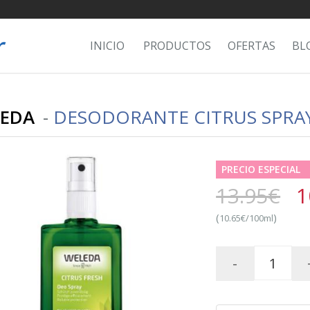
INICIO
PRODUCTOS
OFERTAS
BL
EDA
-
DESODORANTE CITRUS SPRAY
PRECIO ESPECIAL
13.95€
1
(
)
10.65€/100ml
-