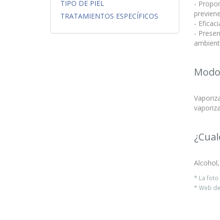
TIPO DE PIEL
- Propor
previene
TRATAMIENTOS ESPECÍFICOS
- Eficaci
- Presen
ambient
Modo
Vaporiza
vaporiza
¿Cual
Alcohol,
* La fot
* Web del