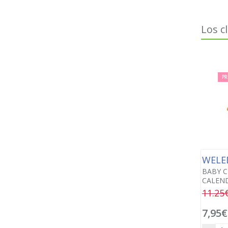
Los c
PR
WELE
BABY 
CALEND
11.25
7,95€