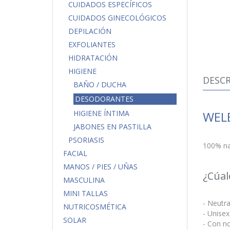
CUIDADOS ESPECÍFICOS
CUIDADOS GINECOLÓGICOS
DEPILACIÓN
EXFOLIANTES
HIDRATACIÓN
HIGIENE
DESCR
BAÑO / DUCHA
DESODORANTES
WELE
HIGIENE ÍNTIMA
JABONES EN PASTILLA
PSORIASIS
100% nat
FACIAL
MANOS / PIES / UÑAS
¿Cúal
MASCULINA
MINI TALLAS
- Neutra
NUTRICOSMÉTICA
- Unisex
SOLAR
- Con no