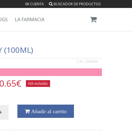
MI CUENTA
BUSCADOR DE PRODUCTOS
OGS
LA FARMACIA
 (100ML)
C.N.:
259648
0.65
€
IVA incluído
+
Añadir al carrito