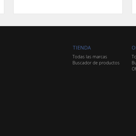
TIENDA
O
Todas las marcas
To
Buscador de productos
Bu
Of