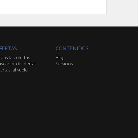
FERTAS
CONTENIDOS
das las ofertas
Blog
scador de ofertas
Servicios
ertas 'al vuelo'