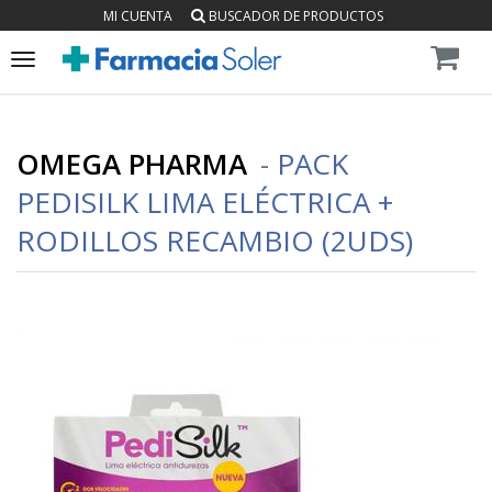
MI CUENTA
BUSCADOR DE PRODUCTOS
Toggle
navigation
OMEGA PHARMA
-
PACK
PEDISILK LIMA ELÉCTRICA +
RODILLOS RECAMBIO (2UDS)