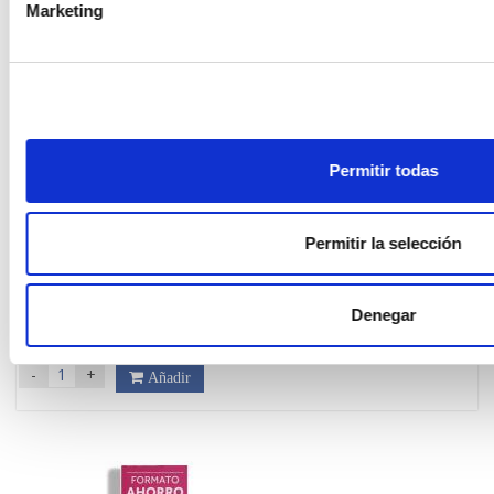
Marketing
Permitir todas
OMEGA PHARMA
Permitir la selección
NASALMER 3 ISOTONICO FUERZA FUERTE (135ML)
11.94€
Denegar
8,95€
-
+
Añadir