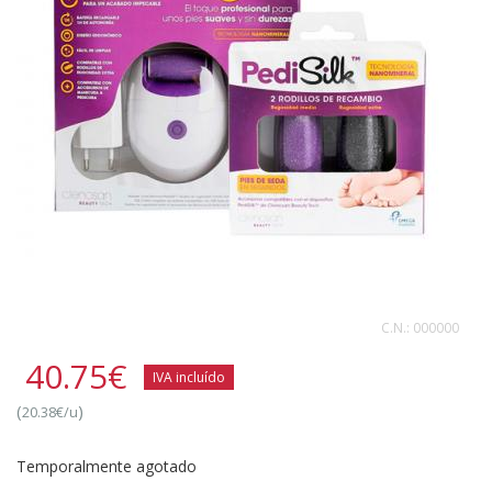
C.N.:
000000
40.75
€
IVA incluído
(
)
20.38€/u
Temporalmente agotado