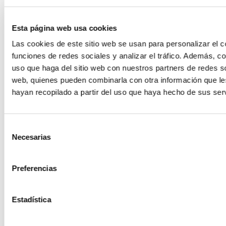
Esta página web usa cookies
Las cookies de este sitio web se usan para personalizar el c
funciones de redes sociales y analizar el tráfico. Además, 
uso que haga del sitio web con nuestros partners de redes so
web, quienes pueden combinarla con otra información que l
hayan recopilado a partir del uso que haya hecho de sus serv
OMEGA PHARMA
Selección
NASALMER 2 ISOTONICO FUERZA MEDIA (210ML)
Necesarias
de
10,10€
consentimiento
-
+
Preferencias
Añadir
Estadística
PRECIO ESPECIAL