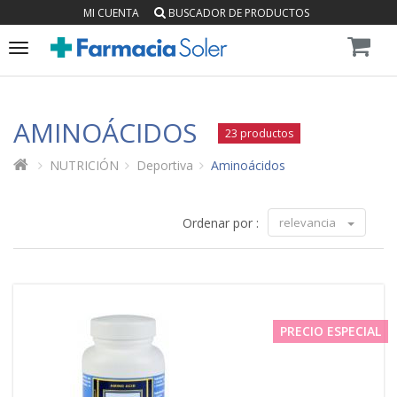
MI CUENTA
BUSCADOR DE PRODUCTOS
Toggle
navigation
AMINOÁCIDOS
23 productos
NUTRICIÓN
Deportiva
Aminoácidos
Ordenar por :
relevancia
PRECIO ESPECIAL