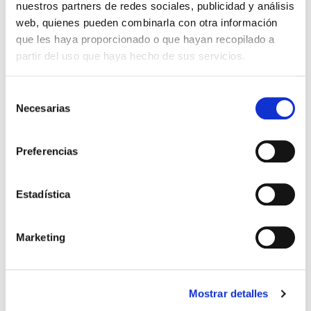
nuestros partners de redes sociales, publicidad y análisis
PRECIO ESPECIAL
web, quienes pueden combinarla con otra información
que les haya proporcionado o que hayan recopilado a
partir del uso que haya hecho de sus servicios.
Selección
Necesarias
de
consentimiento
Preferencias
PWD NUTRITION
69.00€
HYDROLEAN PROTEIN FRESA (2kg)
Estadística
62,10€
-
+
Añadir
Marketing
Mostrar detalles