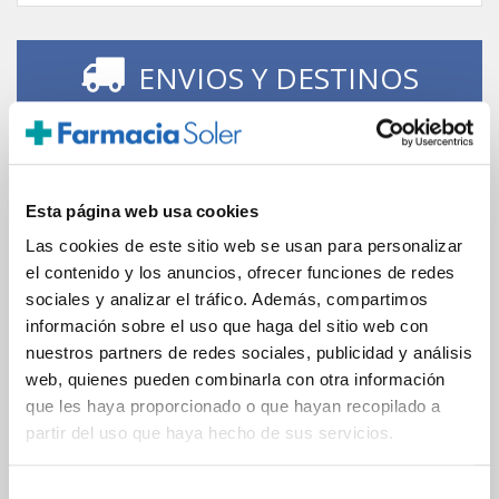
ENVIOS Y DESTINOS
ESPAÑA
Península
Islas Baleares
Islas Canarias
Esta página web usa cookies
UNIÓN EUROPEA
Las cookies de este sitio web se usan para personalizar
el contenido y los anuncios, ofrecer funciones de redes
24/48h
sociales y analizar el tráfico. Además, compartimos
información sobre el uso que haga del sitio web con
nuestros partners de redes sociales, publicidad y análisis
web, quienes pueden combinarla con otra información
que les haya proporcionado o que hayan recopilado a
partir del uso que haya hecho de sus servicios.
GARANTÍA DE CALIDAD
Selección