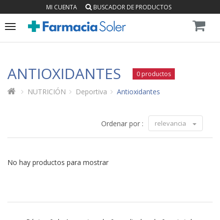
MI CUENTA
BUSCADOR DE PRODUCTOS
Toggle
navigation
ANTIOXIDANTES
0 productos
NUTRICIÓN
Deportiva
Antioxidantes
Ordenar por :
relevancia
No hay productos para mostrar