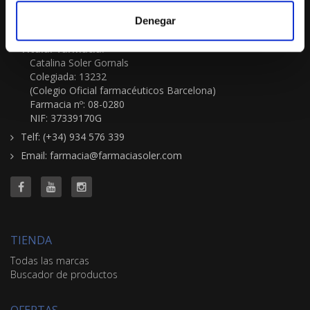
FARMACIA-ORTOPEDIA SOLER GORNALS
Denegar
Passeig Sant Joan 117
08037-Barcelona
Titular farmacia:
Catalina Soler Gornals
Colegiada: 13232
(Colegio Oficial farmacéuticos Barcelona)
Farmacia nº: 08-0280
NIF: 37339170G
Telf: (+34) 934 576 339
Email: farmacia@farmaciasoler.com
TIENDA
Todas las marcas
Buscador de productos