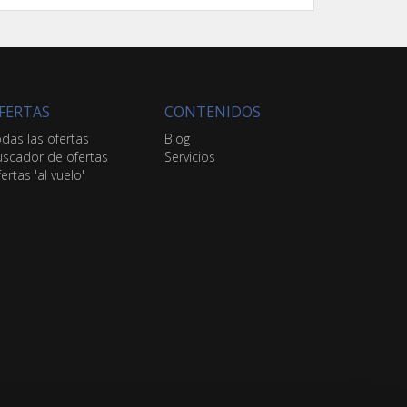
FERTAS
CONTENIDOS
das las ofertas
Blog
scador de ofertas
Servicios
ertas 'al vuelo'