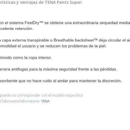
rísticas y ventajas de
TENA Pants Super
:
n el sistema FeelDry™ se obtiene una extraordinaria sequedad media
celente retención.
 capa externa transpirable o Breathable backsheet™ deja circular el ai
modidad el usuario y se reducen los problemas de la piel.
modo como la ropa interior.
rrera antifugas para la máxima seguridad frente a las pérdidas.
sorbente que no hace ruido al andar para mantener la discreción.
o puede no corresponder con el modelo específico
 fabricante/laboratorio:
TENA