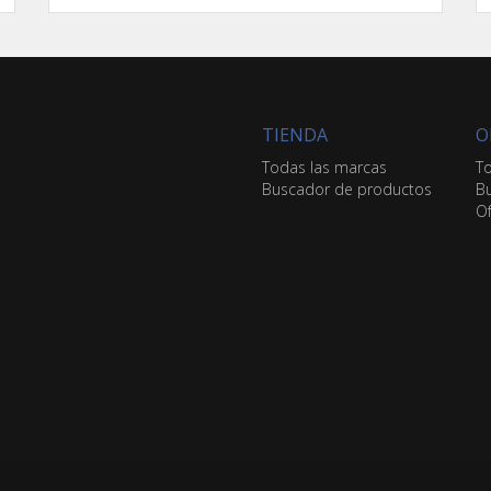
TIENDA
O
Todas las marcas
To
Buscador de productos
Bu
Of