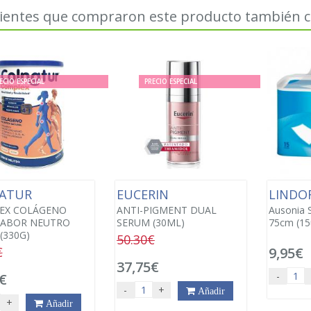
lientes que compraron este producto también
ECIO ESPECIAL
PRECIO ESPECIAL
ATUR
EUCERIN
LINDO
EX COLÁGENO
ANTI-PIGMENT DUAL
Ausonia 
SABOR NEUTRO
SERUM (30ML)
75cm (15
(330G)
50.30€
€
9,95€
37,75€
-
€
-
+
Añadir
+
Añadir