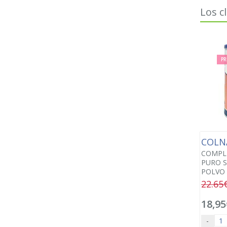
Los c
PR
COLN
COMPL
PURO 
POLVO 
22.65
18,95
-