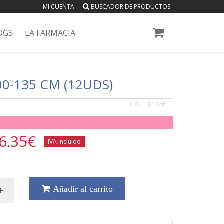
MI CUENTA
BUSCADOR DE PRODUCTOS
OGS
LA FARMACIA
00-135 CM (12UDS)
C.N.:
181376
6.35
€
IVA incluído
+
Añadir al carrito