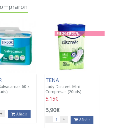
 compraron
PRECIO ESPECIAL
R
TENA
Salvacamas 60 x
Lady Discreet Mini
uds)
Compresas (20uds)
5.15€
3,90€
+
Añadir
-
+
Añadir