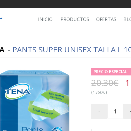
INICIO
PRODUCTOS
OFERTAS
BL
A
-
PANTS SUPER UNISEX TALLA L 1
PRECIO ESPECIAL
20.30€
1
(
)
1.36€/u
-