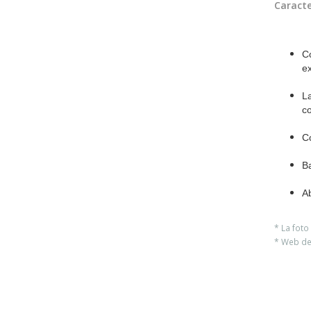
Caracte
Co
ex
La
co
Có
Ba
Ab
* La fot
* Web del