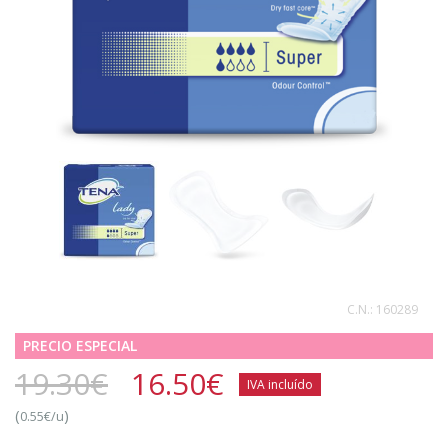
C.N.:
160289
PRECIO ESPECIAL
19.30€
16.50
€
IVA incluído
(
)
0.55€/u