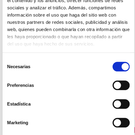
el contenido y los anuncios, ofrecer funciones de redes
sociales y analizar el tráfico. Además, compartimos
información sobre el uso que haga del sitio web con
nuestros partners de redes sociales, publicidad y análisis
web, quienes pueden combinarla con otra información que
les haya proporcionado o que hayan recopilado a partir
del uso que haya hecho de sus servicios.
Selección
TENA
Necesarias
de
Toallas Húmedas 3 en 1 (48uds)
consentimiento
5,20€
Preferencias
-
+
Añadir
Estadística
Marketing
PRECIO ESPECIAL