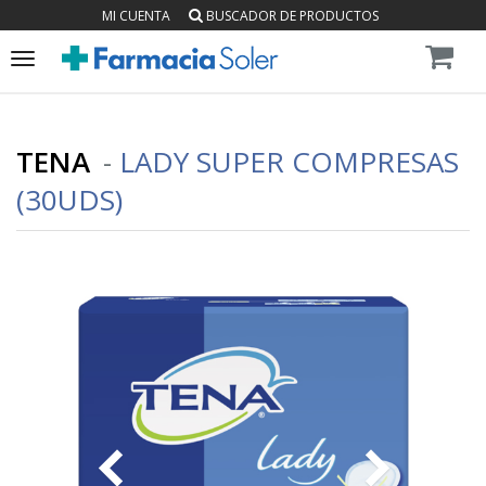
MI CUENTA
BUSCADOR DE PRODUCTOS
Toggle
navigation
TENA
-
LADY SUPER COMPRESAS
(30UDS)