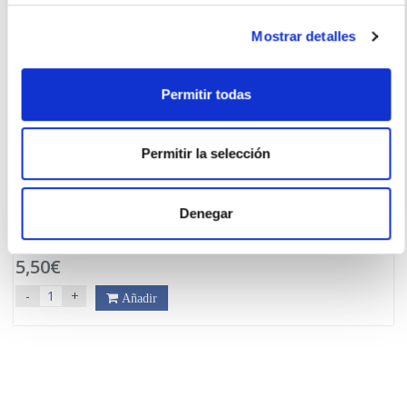
Mostrar detalles
Permitir todas
Permitir la selección
VECTEM
XHEKPON CREMA DE MANOS (40ML) FORMULA MEJORADA!
Denegar
7.05€
5,50€
-
+
Añadir