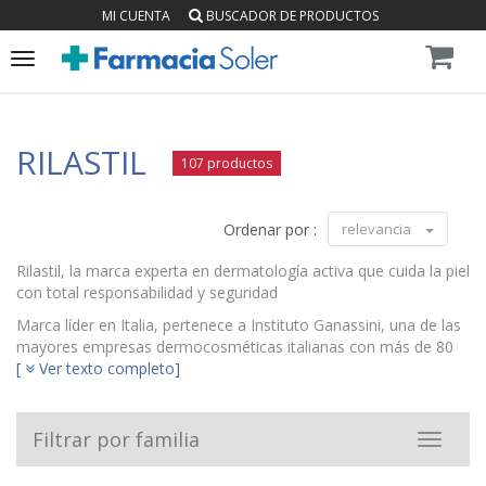
MI CUENTA
BUSCADOR DE PRODUCTOS
Toggle
navigation
RILASTIL
107 productos
Ordenar por :
relevancia
Rilastil, la marca experta en dermatología activa que cuida la piel
con total responsabilidad y seguridad
Marca líder en Italia, pertenece a Instituto Ganassini, una de las
mayores empresas dermocosméticas italianas con más de 80
años de experiencia en el sector farmacéutico. Rilastil nace en
[
Ver texto completo]
1972, con el objetivo de extender el conocimiento farmacéutico
del profesor Domenico Ganassini, científico apasionado, que
identificó la Vitamina PP (Niacinamida), hito que marcó su
Filtrar por familia
Toggle
carrera de éxito en el campo de la dermatología, llevándolo a
navigat
fundar el Instituto Ganassini.