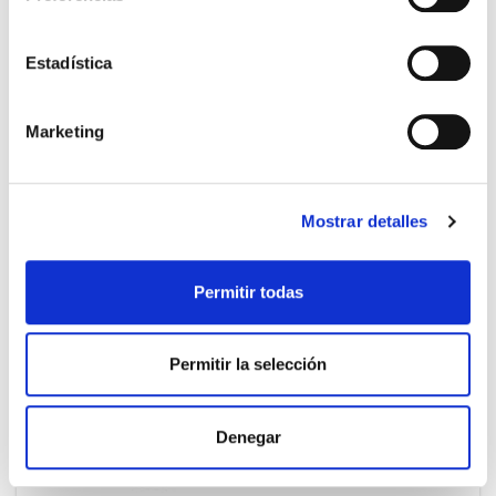
RILASTIL
26.20€
Estadística
Cuadri-GF (10 AMPOLLAS)
19,65€
Marketing
-
+
Añadir
Mostrar detalles
PRECIO ESPECIAL
Permitir todas
Permitir la selección
Denegar