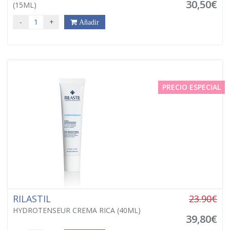
30,50€
(15ML)
-
+
Añadir
PRECIO ESPECIAL
RILASTIL
23.90€
HYDROTENSEUR CREMA RICA (40ML)
39,80€