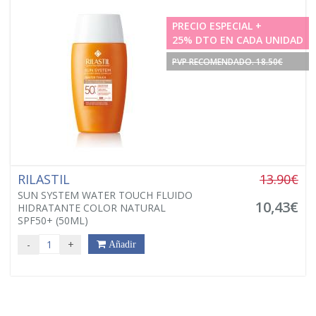
Rilastil, DERMATOLOGIA ACTIVA RESPONSABLE
PRECIO ESPECIAL +
25% DTO EN CADA UNIDAD
PVP RECOMENDADO. 18.50€
RILASTIL
13.90€
SUN SYSTEM WATER TOUCH FLUIDO
10,43€
HIDRATANTE COLOR NATURAL
SPF50+ (50ML)
-
+
Añadir