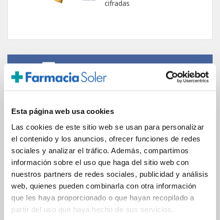
cifradas
ENVIOS Y DESTINOS
ESPAÑA
Península
Esta página web usa cookies
Islas Baleares
Islas Canarias
Las cookies de este sitio web se usan para personalizar
UNIÓN EUROPEA
el contenido y los anuncios, ofrecer funciones de redes
sociales y analizar el tráfico. Además, compartimos
24/48h
información sobre el uso que haga del sitio web con
nuestros partners de redes sociales, publicidad y análisis
web, quienes pueden combinarla con otra información
que les haya proporcionado o que hayan recopilado a
partir del uso que haya hecho de sus servicios.