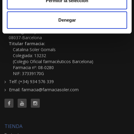
Permitir la selección
No cerramos por vacaciones
Denegar
FARMACIA-ORTOPEDIA SOLER GORNALS
Passeig Sant Joan 117
08037-Barcelona
Titular farmacia:
Catalina Soler Gornals
Colegiada: 13232
(Colegio Oficial farmacéuticos Barcelona)
Farmacia nº: 08-0280
NIF: 37339170G
Telf: (+34) 934 576 339
Email: farmacia@farmaciasoler.com
TIENDA