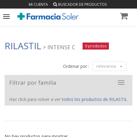
MI CUENTA
BUSCADOR DE PRODUCTOS
Toggle
navigation
RILASTIL
> INTENSE C
0 productos
Ordenar por :
relevancia
Filtrar por familia
Toggle
navigat
Haz click para volver a ver
todos los productos de RILASTIL
No hay productos para mostrar