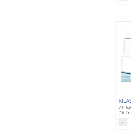
RILA
Visila
(16 Toa
-