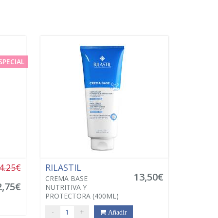
SPECIAL
4.25€
RILASTIL
13,50€
CREMA BASE
2,75€
NUTRITIVA Y
PROTECTORA (400ML)
-
+
Añadir