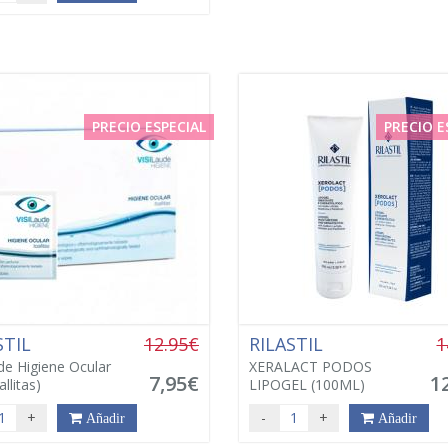
PRECIO ESPECIAL
PRECIO E
STIL
12.95€
RILASTIL
1
ude Higiene Ocular
XERALACT PODOS
7,95€
1
llitas)
LIPOGEL (100ML)
+
-
+
Añadir
Añadir