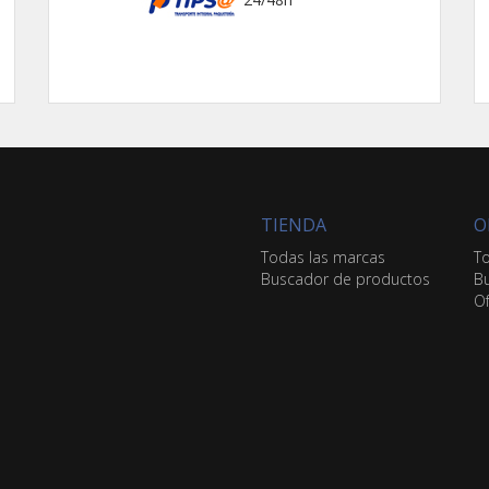
TIENDA
O
Todas las marcas
To
Buscador de productos
Bu
Of