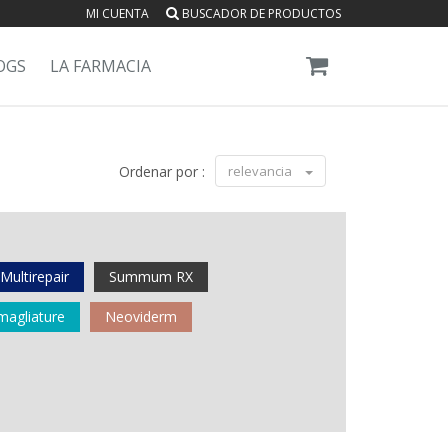
MI CUENTA
BUSCADOR DE PRODUCTOS
OGS
LA FARMACIA
Ordenar por :
relevancia
Multirepair
Summum RX
magliature
Neoviderm