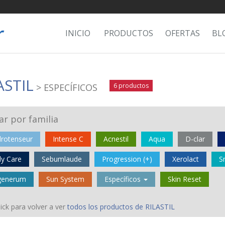
INICIO
PRODUCTOS
OFERTAS
BL
ASTIL
> ESPECÍFICOS
6 productos
rar por familia
rotenseur
Intense C
Acnestil
Aqua
D-clar
ly Care
Sebumlaude
Progression (+)
Xerolact
S
generum
Sun System
Específicos
Skin Reset
ick para volver a ver
todos los productos de RILASTIL