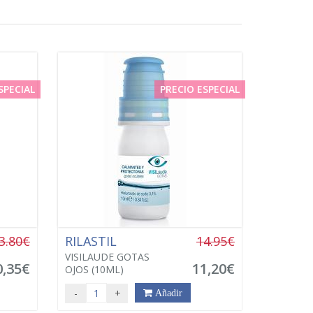
SPECIAL
PRECIO ESPECIAL
3.80€
RILASTIL
14.95€
VISILAUDE GOTAS
0,35€
11,20€
OJOS (10ML)
-
+
Añadir