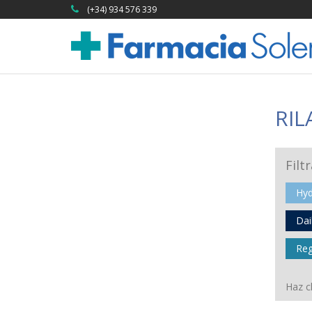
(+34) 934 576 339
RIL
Filt
Hyd
Dai
Re
Haz cl