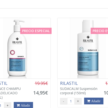
PRECIO ESPECIAL
PRECIO E
STIL
19.95€
RILASTIL
1
NCE CHAMPU
SUDACALM Suspensión
14,95€
1
ADELICADO
corporal (150ml)
L)
-
+
Añadir
+
Añadir