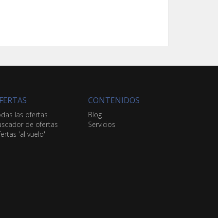
FERTAS
CONTENIDOS
das las ofertas
Blog
scador de ofertas
Servicios
ertas 'al vuelo'