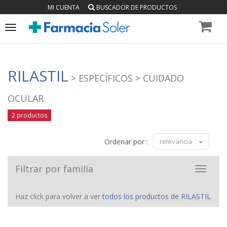
MI CUENTA
BUSCADOR DE PRODUCTOS
Toggle
navigation
RILASTIL
> ESPECÍFICOS
> CUIDADO
OCULAR
2 productos
Ordenar por :
relevancia
Filtrar por familia
Toggle
navigat
Haz click para volver a ver
todos los productos de RILASTIL