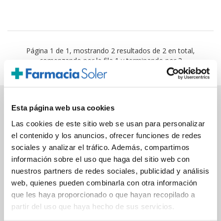
Página 1 de 1, mostrando 2 resultados de 2 en total,
comenzando por la fila 1 y terminando por 2
Esta página web usa cookies
PAGO SEGURO
Las cookies de este sitio web se usan para personalizar
el contenido y los anuncios, ofrecer funciones de redes
Tarjeta de crédito/débito
sociales y analizar el tráfico. Además, compartimos
información sobre el uso que haga del sitio web con
Transferencia bancaria
nuestros partners de redes sociales, publicidad y análisis
web, quienes pueden combinarla con otra información
que les haya proporcionado o que hayan recopilado a
Comunicaciones
partir del uso que haya hecho de sus servicios.
cifradas