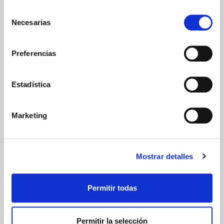
Selección
Necesarias
de
consentimiento
Preferencias
ENVIOS Y DESTINOS
Estadística
ESPAÑA
Península
Islas Baleares
Marketing
Islas Canarias
UNIÓN EUROPEA
24/48h
Mostrar detalles
Permitir todas
Permitir la selección