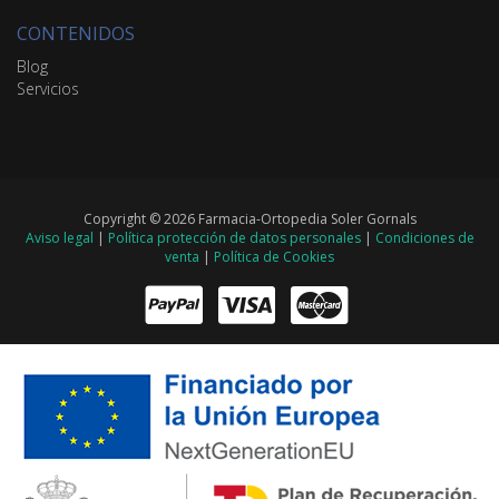
CONTENIDOS
Blog
Servicios
Copyright © 2026 Farmacia-Ortopedia Soler Gornals
Aviso legal
|
Política protección de datos personales
|
Condiciones de
venta
|
Política de Cookies