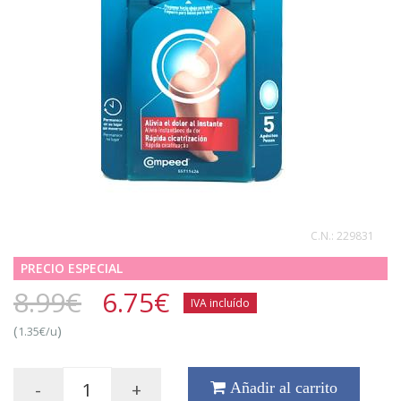
C.N.:
229831
PRECIO ESPECIAL
8.99€
6.75
€
IVA incluído
(
)
1.35€/u
-
+
Añadir al carrito