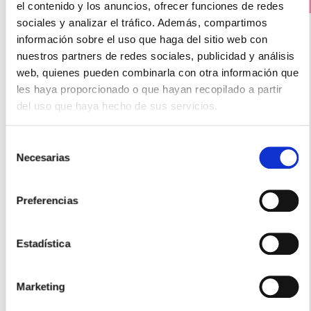
el contenido y los anuncios, ofrecer funciones de redes
PRECIO ESPECIAL
sociales y analizar el tráfico. Además, compartimos
información sobre el uso que haga del sitio web con
nuestros partners de redes sociales, publicidad y análisis
web, quienes pueden combinarla con otra información que
les haya proporcionado o que hayan recopilado a partir
del uso que haya hecho de sus servicios.
Selección
Necesarias
COMPEED
de
AMPOLLAS SURTIDO (5 UNIDADES)
consentimiento
9.90€
Preferencias
7,45€
Estadística
-
+
Añadir
Marketing