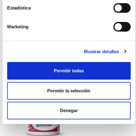
WELEDA
Estadística
BABY CREMA FACIAL DE CALENDULA (50ML)
9.95€
Marketing
7,20€
-
+
Añadir
Mostrar detalles
Permitir todas
Permitir la selección
Denegar