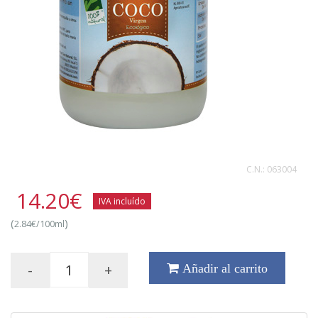
C.N.:
063004
14.20
€
IVA incluído
(
)
2.84€/100ml
-
+
Añadir al carrito